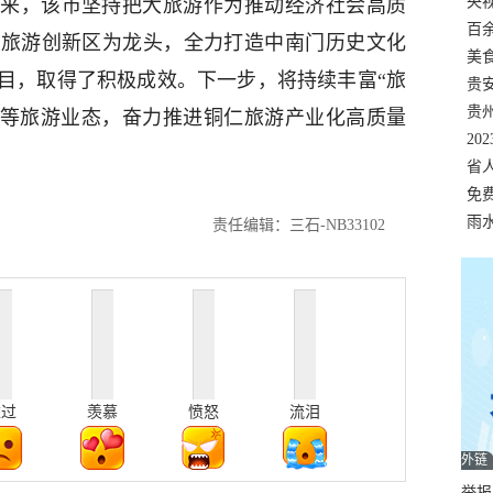
错
央
来，该市坚持把大旅游作为推动经济社会高质
温
百
化旅游创新区为龙头，全力打造中南门历史文化
正式
美
目，取得了积极成效。下一步，将持续丰富“旅
两
贵
贵
康养”等旅游业态，奋力推进铜仁旅游产业化高质量
名
20
色
省
资
免
展，
雨
责任编辑：三石-NB33102
难过
羡慕
愤怒
流泪
外链
举报邮