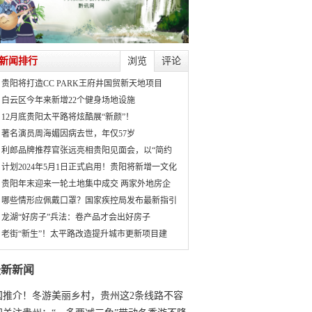
新闻排行
浏览
评论
贵阳将打造CC PARK王府井国贸新天地项目
白云区今年来新增22个健身场地设施
12月底贵阳太平路将炫酷展“新颜”！
著名演员周海媚因病去世，年仅57岁
利郎品牌推荐官张远亮相贵阳见面会，以“简约
计划2024年5月1日正式启用！贵阳将新增一文化
贵阳年末迎来一轮土地集中成交 两家外地房企
哪些情形应佩戴口罩？国家疾控局发布最新指引
龙湖“好房子”兵法：卷产品才会出好房子
老街“新生”！太平路改造提升城市更新项目建
最新新闻
国推介！冬游美丽乡村，贵州这2条线路不容