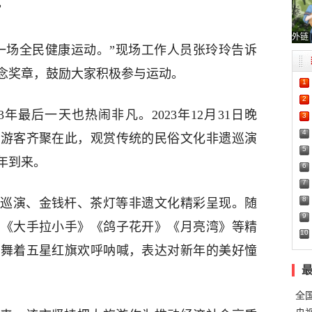
”
外链
一场全民健康运动。”现场工作人员张玲玲告诉
念奖章，鼓励大家积极参与运动。
1
2
23年最后一天也热闹非凡。2023年12月31日晚
3
4
名游客齐聚在此，观赏传统的民俗文化非遗巡演
5
年到来。
6
7
8
巡演、金钱杆、茶灯等非遗文化精彩呈现。随
9
上《大手拉小手》《鸽子花开》《月亮湾》等精
10
挥舞着五星红旗欢呼呐喊，表达对新年的美好憧
全