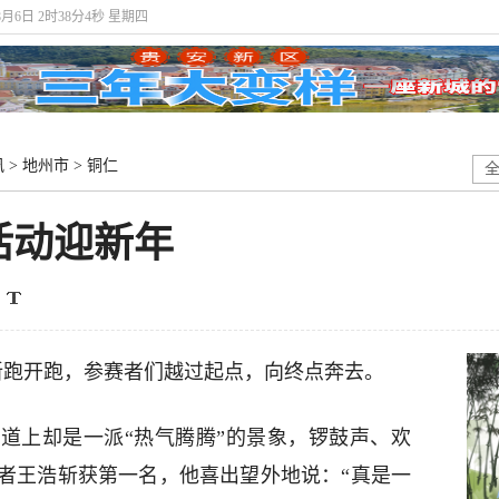
年8月6日 2时38分5秒 星期四
讯
>
地州市
>
铜仁
活动迎新年
迎新跑开跑，参赛者们越过起点，向终点奔去。
道上却是一派“热气腾腾”的景象，锣鼓声、欢
者王浩斩获第一名，他喜出望外地说：“真是一