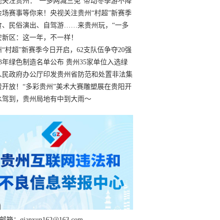
过
视关注贵州：“一多两减三免”带动冬季游不降
余场赛事等你来！央视关注贵州“村超”新赛季
“打响”
食、民俗演出、自驾游……来贵州玩，“一多
减三免”！
安新区：这一年，不一样！
州“村超”新赛季今日开启，62支队伍争夺20强
额
23年绿色制造名单公布 贵州35家单位入选绿
工厂
人民政府办公厅印发贵州省防范和处置非法集
工作实施细则
费开放！“多彩贵州”美术大赛雕塑展在贵阳开
持续至1月19日
水驾到，贵州局地有中到大雨～
箱：qianxun162@163.com