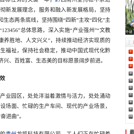
贯彻新发展理念，服务和融入新发展格局，坚持
生态两条底线，坚持围绕“四新”主攻“四化”主
123456”总体思路，深入实施“产业强州”“文教
外链
“康养胜地、人文兴义”，持续推动经济实现质的
民生福祉，保持社会稳定，推动中国式现代化黔
1
2
济兴、百姓富、生态美的目标愿景阔步前进。
3
4
效
5
6
7
产业园区，处处洋溢着激情与活力，处处涌动
8
建设场面、忙碌的生产车间、现代的产业场景，
9
“奋进曲”。
10