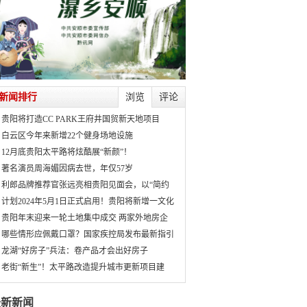
新闻排行
浏览
评论
贵阳将打造CC PARK王府井国贸新天地项目
白云区今年来新增22个健身场地设施
12月底贵阳太平路将炫酷展“新颜”！
著名演员周海媚因病去世，年仅57岁
利郎品牌推荐官张远亮相贵阳见面会，以“简约
计划2024年5月1日正式启用！贵阳将新增一文化
贵阳年末迎来一轮土地集中成交 两家外地房企
哪些情形应佩戴口罩？国家疾控局发布最新指引
龙湖“好房子”兵法：卷产品才会出好房子
老街“新生”！太平路改造提升城市更新项目建
最新新闻