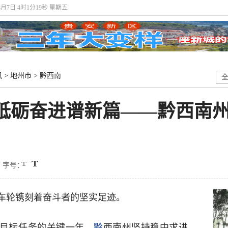
年8月7日 4时1分20秒 星期五
讯
>
地州市
>
黔西南
砥砺奋进谱新篇——黔西南州2
字号：
车轮镌刻着奋斗者的坚实足迹。
规划目标任务的关键一年，
黔
西南州坚持稳中求进