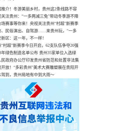
国推介！冬游美丽乡村，贵州这2条线路不容
过
视关注贵州：“一多两减三免”带动冬季游不降
余场赛事等你来！央视关注贵州“村超”新赛季
“打响”
食、民俗演出、自驾游……来贵州玩，“一多
减三免”！
安新区：这一年，不一样！
州“村超”新赛季今日开启，62支队伍争夺20强
额
23年绿色制造名单公布 贵州35家单位入选绿
工厂
人民政府办公厅印发贵州省防范和处置非法集
工作实施细则
费开放！“多彩贵州”美术大赛雕塑展在贵阳开
持续至1月19日
水驾到，贵州局地有中到大雨～