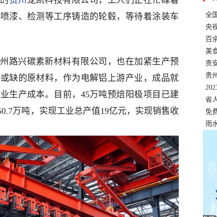
区的
贵州
龙凯科技有限公司，工人们正在忙碌着
全
、喷漆、检测等工序铸造的轮毂，等待着涂装车
错
央
温
百
正式
美
州路兴碳素新材料有限公司，也在加紧生产预
两
贵
贵
可或缺的原材料，作为电解铝上游产业，成品就
名
20
业生产成本。目前，45万吨预焙阳极项目已建
色
省
50.7万吨，实现工业总产值19亿元，实现销售收
资
免
展，
雨