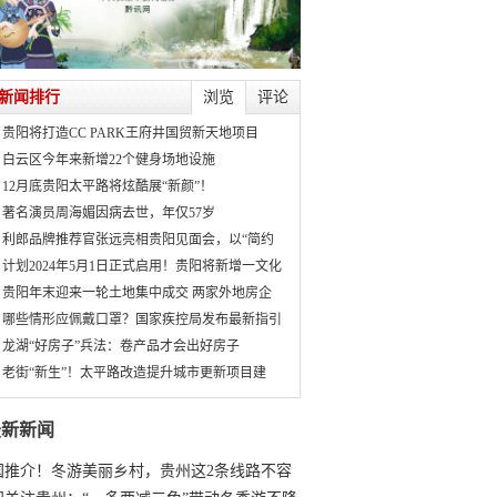
新闻排行
浏览
评论
贵阳将打造CC PARK王府井国贸新天地项目
白云区今年来新增22个健身场地设施
12月底贵阳太平路将炫酷展“新颜”！
著名演员周海媚因病去世，年仅57岁
利郎品牌推荐官张远亮相贵阳见面会，以“简约
计划2024年5月1日正式启用！贵阳将新增一文化
贵阳年末迎来一轮土地集中成交 两家外地房企
哪些情形应佩戴口罩？国家疾控局发布最新指引
龙湖“好房子”兵法：卷产品才会出好房子
老街“新生”！太平路改造提升城市更新项目建
最新新闻
国推介！冬游美丽乡村，贵州这2条线路不容