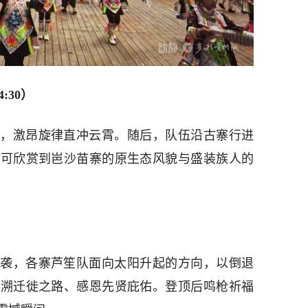
:30）
，激昂旋律直冲云霄。随后，队伍沿古寨行进
途可欣赏到岜沙苗寨的原生态风貌与盛装族人的
袭，各寨芦笙队面向太阳升起的方向，以倒退
回溯迁徙之路、感恩先贤庇佑。登顶后鸣枪祈福