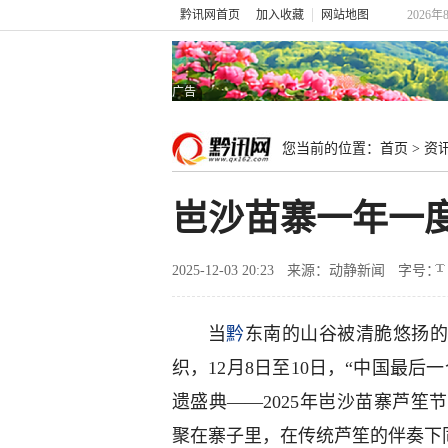
黔讯网首页
加入收藏
网站地图
2026
广告
您当前的位置：
首页
>
资
岜沙苗寨一年一度
2025-12-03 20:23
来源：动静新闻
字号：
当
黔
东南的山谷被清脆悠扬的
织，12月8日至10日，“中国最
遗盛典——2025年岜沙苗寨芦
聚在寨子里，在传统芦笙的伴奏下