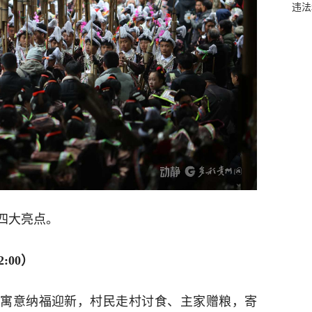
违法
四大亮点。
:00）
寓意纳福迎新，村民走村讨食、主家赠粮，寄