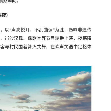
震撼瞬间。
深夜）
，以“声亮悦耳、不乱曲调”为胜，奏响非遗传
舞、岜沙汉舞、踩歌堂等节目轮番上演，夜幕降
游客与村民围着篝火共舞，在欢声笑语中定格体