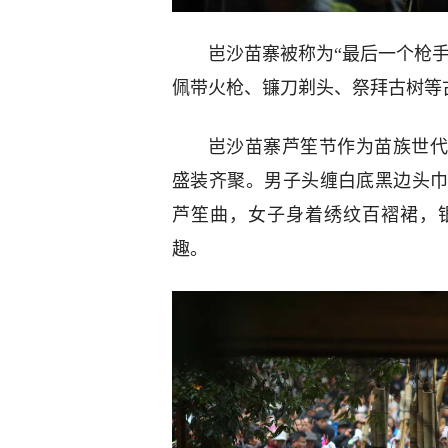
岜沙苗寨被称为“最后一个枪手
佩带火枪、镰刀剃头、祭拜古树等
岜沙苗寨芦笙节作为苗族世代
盛装齐聚。男子头缠白底黑边头
芦笙曲，女子身着绣纹百褶裙，
趣。