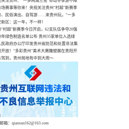
过
视关注贵州：“一多两减三免”带动冬季游不降
余场赛事等你来！央视关注贵州“村超”新赛季
“打响”
食、民俗演出、自驾游……来贵州玩，“一多
减三免”！
安新区：这一年，不一样！
州“村超”新赛季今日开启，62支队伍争夺20强
额
23年绿色制造名单公布 贵州35家单位入选绿
工厂
人民政府办公厅印发贵州省防范和处置非法集
工作实施细则
费开放！“多彩贵州”美术大赛雕塑展在贵阳开
持续至1月19日
水驾到，贵州局地有中到大雨～
箱：qianxun162@163.com