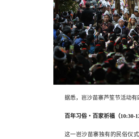
据悉，岜沙苗寨芦笙节活动有
百年习俗・百家祈福（10:30-12
这一岜沙苗寨独有的民俗仪式