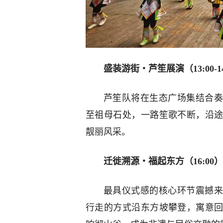
盛装游街・芦笙展演（13:00-14
芦笙队将在生态广场集结合奏
至祖母石处，一路笙歌不断，沿
靓丽风采。
迁徙溯源・福起东方（16:00）
最具仪式感的核心环节震撼来
行走的方式沿东方坡攀登，寓意