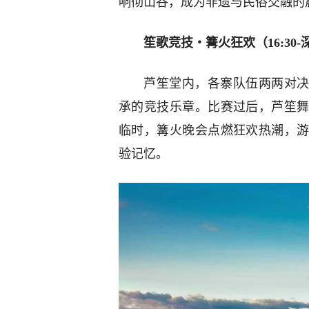
响彻山谷，成为非遗与民俗交融的
笙歌竞技・篝火狂欢（16:30-
芦笙堂内，各寨队伍两两对决
承的竞技乐章。比赛过后，芦笙
临时，篝火晚会点燃狂欢热潮，
验记忆。