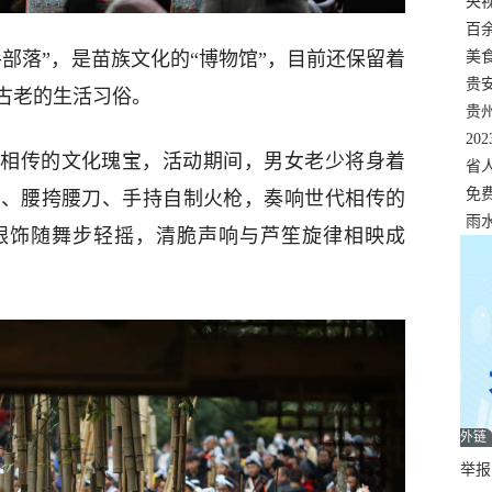
错
央
温
百
部落”，是苗族文化的“博物馆”，目前还保留着
正式
美
两
贵
古老的生活习俗。
贵
名
20
相传的文化瑰宝，活动期间，男女老少将身着
色
省
资
免
巾、腰挎腰刀、手持自制火枪，奏响世代相传的
展，
雨
银饰随舞步轻摇，清脆声响与芦笙旋律相映成
外链
举报邮