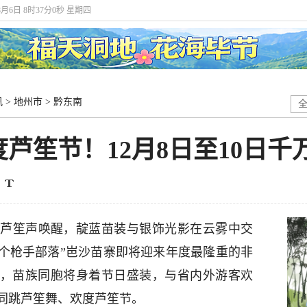
年8月6日 8时37分2秒 星期四
讯
>
地州市
>
黔东南
芦笙节！12月8日至10日千
芦笙声唤醒，靛蓝苗装与银饰光影在云雾中交
后一个枪手部落”岜沙苗寨即将迎来年度最隆重的非
笙节，苗族同胞将身着节日盛装，与省内外游客欢
同跳芦笙舞、欢度芦笙节。