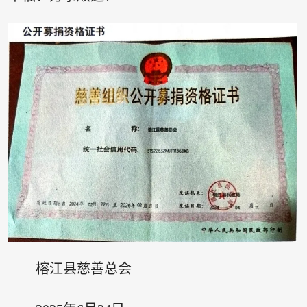
榕江县慈善总会