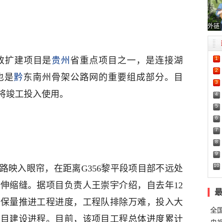
外链
1
路改扩建项目是
贵州
省重点项目之一，是连接湖
2
也是
黔
东南州骨架公路网的重要组成部分。目
3
将竣工投入使用。
4
5
6
7
8
9
10
路映入眼帘，在距离G356黎平段项目部不远处
伸缩缝。据项目负责人王崇宇介绍，自去年12
质保量推进工程进度，工程队排除万难，投入大
全
项目建设进程。目前，该项目工程总体进度累计