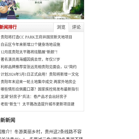
新闻排行
浏览
评论
贵阳将打造CC PARK王府井国贸新天地项目
白云区今年来新增22个健身场地设施
12月底贵阳太平路将炫酷展“新颜”！
著名演员周海媚因病去世，年仅57岁
利郎品牌推荐官张远亮相贵阳见面会，以“简约
计划2024年5月1日正式启用！贵阳将新增一文化
贵阳年末迎来一轮土地集中成交 两家外地房企
哪些情形应佩戴口罩？国家疾控局发布最新指引
龙湖“好房子”兵法：卷产品才会出好房子
老街“新生”！太平路改造提升城市更新项目建
最新新闻
国推介！冬游美丽乡村，贵州这2条线路不容