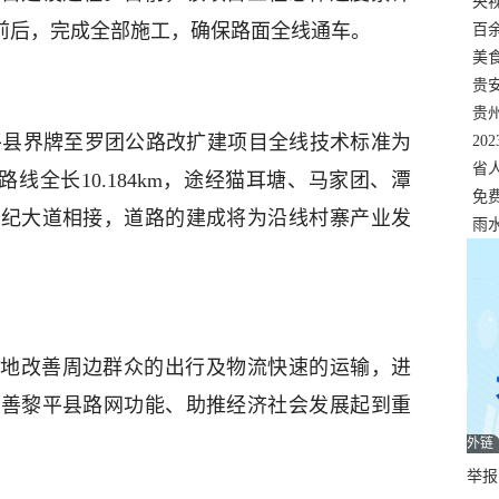
错
央
0日前后，完成全部施工，确保路面全线通车。
温
百
正式
美
两
贵
贵
黎平县界牌至罗团公路改扩建项目全线技术标准为
名
20
色
省
路线全长10.184km，途经猫耳塘、马家团、潭
资
免
世纪大道相接，道路的建成将为沿线村寨产业发
展，
雨
地改善周边群众的出行及物流快速的运输，进
完善黎平县路网功能、助推经济社会发展起到重
外链
举报邮