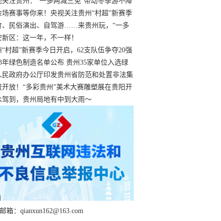
过
视关注贵州：“一多两减三免”带动冬季游不降
余场赛事等你来！央视关注贵州“村超”新赛季
“打响”
食、民俗演出、自驾游……来贵州玩，“一多
减三免”！
安新区：这一年，不一样！
州“村超”新赛季今日开启，62支队伍争夺20强
额
23年绿色制造名单公布 贵州35家单位入选绿
工厂
人民政府办公厅印发贵州省防范和处置非法集
工作实施细则
费开放！“多彩贵州”美术大赛雕塑展在贵阳开
持续至1月19日
水驾到，贵州局地有中到大雨～
箱：qianxun162@163.com