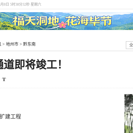
8月8日 5时38分33秒 星期六
讯
>
地州市
>
黔东南
通道即将竣工！
扩建工程