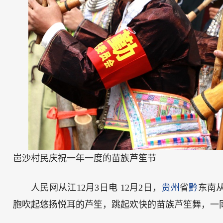
岜沙村民庆祝一年一度的苗族芦笙节
人民网从江12月3日电 12月2日，
贵州
省
黔
东南
胞吹起悠扬悦耳的芦笙，跳起欢快的苗族芦笙舞，一