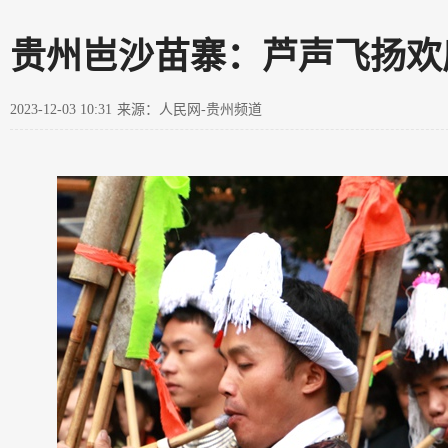
贵州岜沙苗寨：芦声飞扬欢
2023-12-03 10:31
来源：人民网-贵州频道