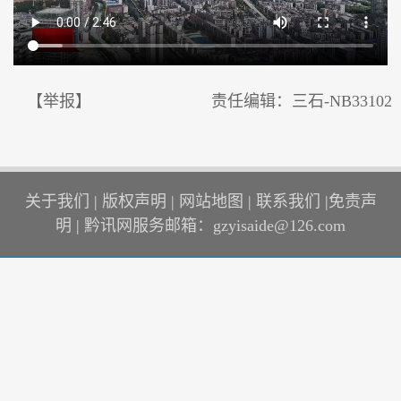
【举报】
责任编辑：三石-NB33102
关于我们
|
版权声明
|
网站地图
|
联系我们
|
免责声
明
|
黔讯网服务邮箱：gzyisaide@126.com