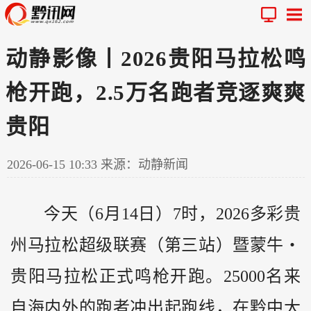
动静影像丨2026贵阳马拉松鸣
枪开跑，2.5万名跑者竞逐爽爽
贵阳
2026-06-15 10:33
来源：动静新闻
今天（6月14日）7时，2026多彩
贵
州
马拉松超级联赛（第三站）暨蒙牛・
贵阳马拉松正式鸣枪开跑。25000名来
自海内外的跑者冲出起跑线，在
黔
中大