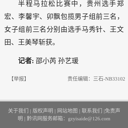
半程马拉松比赛中，贵州选手郑
宏、李馨宇、卯飘包揽男子组前三名，
女子组前三名分别由选手马秀针、王文
田、王美琴斩获。
记者:
邵小芮 孙艺瑗
【举报】
责任编辑：三石-NB33102
关于我们
|
版权声明
|
网站地图
|
联系我们
|
免责声
明
|
黔讯网服务邮箱：gzyisaide@126.com