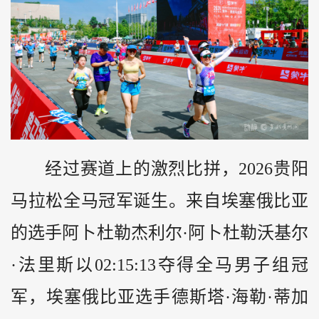
经过赛道上的激烈比拼，2026贵阳
马拉松全马冠军诞生。来自埃塞俄比亚
的选手阿卜杜勒杰利尔·阿卜杜勒沃基尔
·法里斯以02:15:13夺得全马男子组冠
军，埃塞俄比亚选手德斯塔·海勒·蒂加