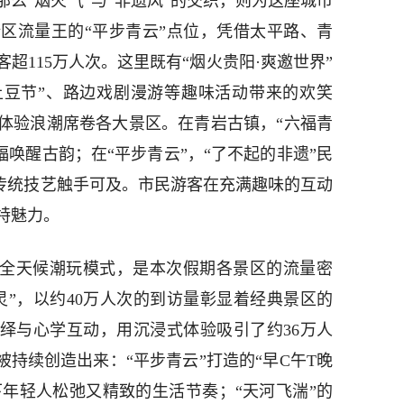
么“烟火气”与“非遗风”的交织，则为这座城市
区流量王的“平步青云”点位，凭借太平路、青
超115万人次。这里既有“烟火贵阳·爽邀世界”
土豆节”、路边戏剧漫游等趣味活动带来的欢笑
体验浪潮席卷各大景区。在青岩古镇，“六福青
福唤醒古韵；在“平步青云”，“了不起的非遗”民
让传统技艺触手可及。市民游客在充满趣味的互动
特魅力。
的全天候潮玩模式，是本次假期各景区的流量密
灵”，以约40万人次的到访量彰显着经典景区的
演绎与心学互动，用沉浸式体验吸引了约36万人
被持续创造出来：“平步青云”打造的“早C午T晚
下年轻人松弛又精致的生活节奏；“天河飞湍”的