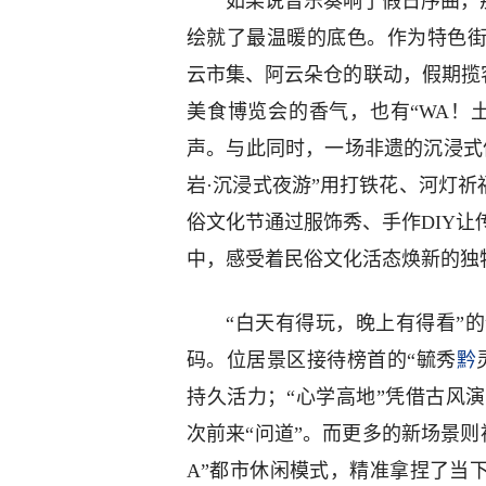
如果说音乐奏响了假日序曲，那
绘就了最温暖的底色。作为特色街
云市集、阿云朵仓的联动，假期揽客
美食博览会的香气，也有“WA！
声。与此同时，一场非遗的沉浸式
岩·沉浸式夜游”用打铁花、河灯祈
俗文化节通过服饰秀、手作DIY
中，感受着民俗文化活态焕新的独
“白天有得玩，晚上有得看”
码。位居景区接待榜首的“毓秀
黔
持久活力；“心学高地”凭借古风
次前来“问道”。而更多的新场景则
A”都市休闲模式，精准拿捏了当