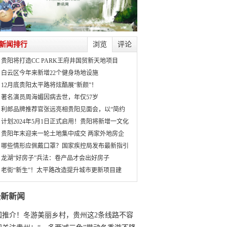
新闻排行
浏览
评论
贵阳将打造CC PARK王府井国贸新天地项目
白云区今年来新增22个健身场地设施
12月底贵阳太平路将炫酷展“新颜”！
著名演员周海媚因病去世，年仅57岁
利郎品牌推荐官张远亮相贵阳见面会，以“简约
计划2024年5月1日正式启用！贵阳将新增一文化
贵阳年末迎来一轮土地集中成交 两家外地房企
哪些情形应佩戴口罩？国家疾控局发布最新指引
龙湖“好房子”兵法：卷产品才会出好房子
老街“新生”！太平路改造提升城市更新项目建
最新新闻
国推介！冬游美丽乡村，贵州这2条线路不容