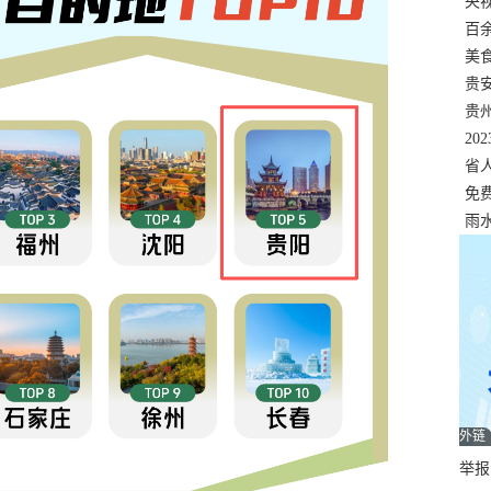
错
央
温
百
正式
美
两
贵
贵
名
20
色
省
资
免
展，
雨
外链
举报邮