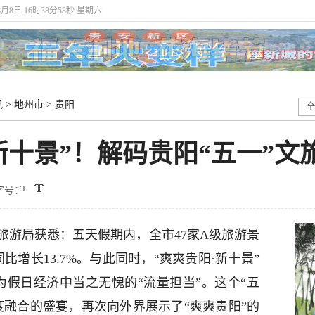
8月8日 16时38分59秒 星期六
讯
>
地州市
>
贵阳
“新十景”！解码贵阳“五一”
字号：
旅游局获悉：五天假期内，全市47家A级旅游景
比增长13.7%。与此同时，“爽爽贵阳·新十景”
为假日经济中当之无愧的“流量担当”。这个“五
度融合的盛宴，再次向外界展示了“爽爽贵阳”的