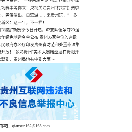
过
视关注贵州：“一多两减三免”带动冬季游不降
余场赛事等你来！央视关注贵州“村超”新赛季
“打响”
食、民俗演出、自驾游……来贵州玩，“一多
减三免”！
安新区：这一年，不一样！
州“村超”新赛季今日开启，62支队伍争夺20强
额
23年绿色制造名单公布 贵州35家单位入选绿
工厂
人民政府办公厅印发贵州省防范和处置非法集
工作实施细则
费开放！“多彩贵州”美术大赛雕塑展在贵阳开
持续至1月19日
水驾到，贵州局地有中到大雨～
箱：qianxun162@163.com