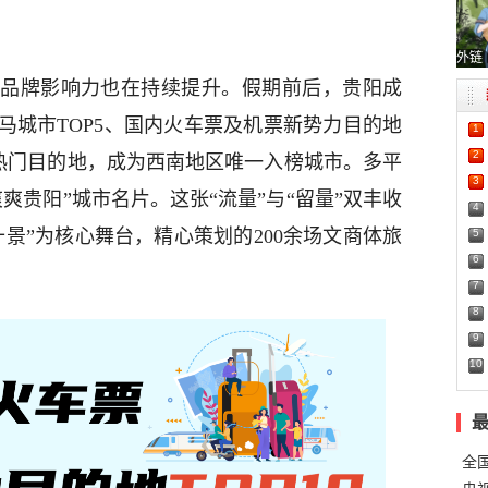
外链
品牌影响力也在持续提升。假期前后，贵阳成
马城市TOP5、国内火车票及机票新势力目的地
1
2
alk热门目的地，成为西南地区唯一入榜城市。多平
3
爽贵阳”城市名片。这张“流量”与“留量”双丰收
4
景”为核心舞台，精心策划的200余场文商体旅
5
6
7
8
9
10
全