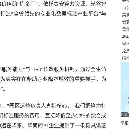
错
央
做价值的“炼金厂”。依托贵安算力资源，光谷智
温
百
打造“全省领先的专业化数据标注产业平台”与
正式
美
两
贵
贵
名
20
色
省
资
免
展，
雨
服务能力”与“1+3”长效服务机制，通过全生命
成为实实在在帮助企业降本增效的重要抓手，为
”。
室，”园区运营负责人直指核心，“我们把算力打
外链
扣标注服务的费用，直接降低至少20%的综合成
举报邮
为远在华东、华南的AI企业提供了一条极具诱惑