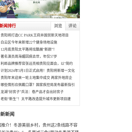
新闻排行
浏览
评论
贵阳将打造CC PARK王府井国贸新天地项目
白云区今年来新增22个健身场地设施
12月底贵阳太平路将炫酷展“新颜”！
著名演员周海媚因病去世，年仅57岁
利郎品牌推荐官张远亮相贵阳见面会，以“简约
计划2024年5月1日正式启用！贵阳将新增一文化
贵阳年末迎来一轮土地集中成交 两家外地房企
哪些情形应佩戴口罩？国家疾控局发布最新指引
龙湖“好房子”兵法：卷产品才会出好房子
老街“新生”！太平路改造提升城市更新项目建
最新新闻
国推介！冬游美丽乡村，贵州这2条线路不容