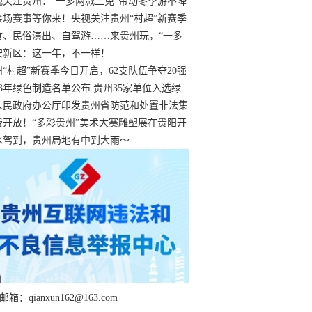
过
视关注贵州：“一多两减三免”带动冬季游不降
余场赛事等你来！央视关注贵州“村超”新赛季
“打响”
食、民俗演出、自驾游……来贵州玩，“一多
减三免”！
安新区：这一年，不一样！
州“村超”新赛季今日开启，62支队伍争夺20强
额
23年绿色制造名单公布 贵州35家单位入选绿
工厂
人民政府办公厅印发贵州省防范和处置非法集
工作实施细则
费开放！“多彩贵州”美术大赛雕塑展在贵阳开
持续至1月19日
水驾到，贵州局地有中到大雨～
箱：qianxun162@163.com