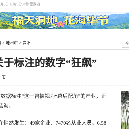
8月6日 18时0分35秒 星期四
讯
>
地州市
>
贵阳
于标注的数字“狂飙”
数据标注”这一曾被视为“幕后配角”的产业，正
蓝海。
然发生：49家企业、7470名从业人员、6.58