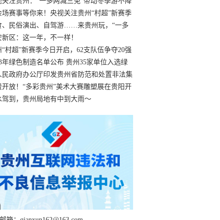
过
视关注贵州：“一多两减三免”带动冬季游不降
余场赛事等你来！央视关注贵州“村超”新赛季
“打响”
食、民俗演出、自驾游……来贵州玩，“一多
减三免”！
安新区：这一年，不一样！
州“村超”新赛季今日开启，62支队伍争夺20强
额
23年绿色制造名单公布 贵州35家单位入选绿
工厂
人民政府办公厅印发贵州省防范和处置非法集
工作实施细则
费开放！“多彩贵州”美术大赛雕塑展在贵阳开
持续至1月19日
水驾到，贵州局地有中到大雨～
箱：qianxun162@163.com