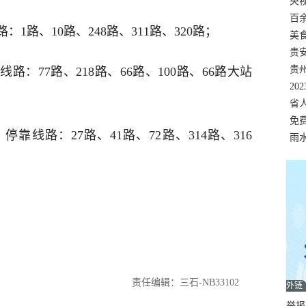
错
央
温
百
1路、10路、248路、311路、320路；
正式
美
两
贵
贵
：77路、218路、66路、100路、66路大站
名
20
色
省
资
免
靠线路：27路、41路、72路、314路、316
展，
雨
责任编辑：三石-NB33102
外链
举报邮