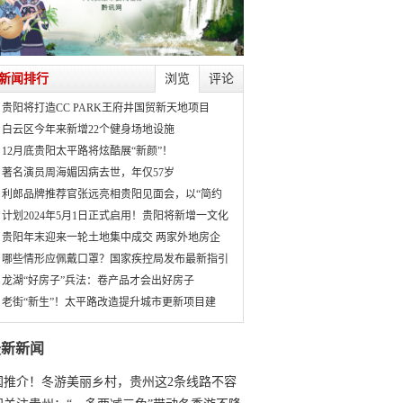
新闻排行
浏览
评论
贵阳将打造CC PARK王府井国贸新天地项目
白云区今年来新增22个健身场地设施
12月底贵阳太平路将炫酷展“新颜”！
著名演员周海媚因病去世，年仅57岁
利郎品牌推荐官张远亮相贵阳见面会，以“简约
计划2024年5月1日正式启用！贵阳将新增一文化
贵阳年末迎来一轮土地集中成交 两家外地房企
哪些情形应佩戴口罩？国家疾控局发布最新指引
龙湖“好房子”兵法：卷产品才会出好房子
老街“新生”！太平路改造提升城市更新项目建
最新新闻
国推介！冬游美丽乡村，贵州这2条线路不容