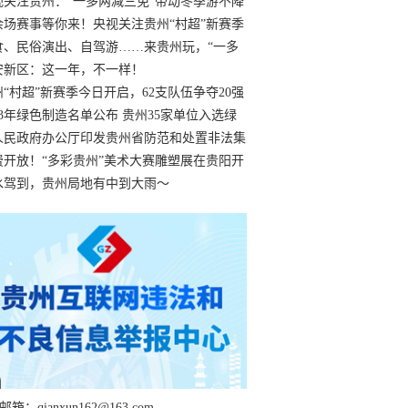
过
视关注贵州：“一多两减三免”带动冬季游不降
余场赛事等你来！央视关注贵州“村超”新赛季
“打响”
食、民俗演出、自驾游……来贵州玩，“一多
减三免”！
安新区：这一年，不一样！
州“村超”新赛季今日开启，62支队伍争夺20强
额
23年绿色制造名单公布 贵州35家单位入选绿
工厂
人民政府办公厅印发贵州省防范和处置非法集
工作实施细则
费开放！“多彩贵州”美术大赛雕塑展在贵阳开
持续至1月19日
水驾到，贵州局地有中到大雨～
箱：qianxun162@163.com