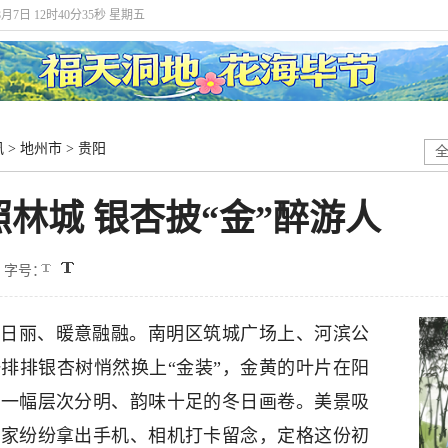
8月7日 12时40分36秒 星期五
讯
>
地州市
>
贵阳
林城 银杏披“金”醉游人
字号：
日丽、暖意融融。南明区筑城广场上、河滨公
排排银杏树悄然换上“金装”，金黄的叶片在阳
成一幅层次分明、韵味十足的冬日画卷。美景吸
大家纷纷拿出手机、相机打卡留念，定格这份初