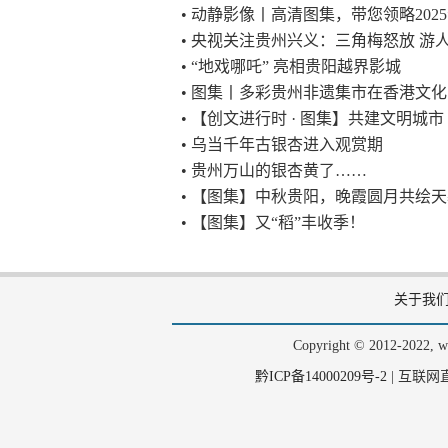
• 动静影像丨高清图集，带您领略20
• 央视关注贵州兴义：三角梅怒放 游
• “地戏哪吒” 亮相贵阳越界影城
• 图集丨多彩贵州非遗集市在香港文
• 【创文进行时 · 图集】共建文明城
• 乌当千年古银杏进入观赏期
• 贵州万山的银杏黄了……
• 【图集】中秋贵阳，晚霞圆月共绘
• 【图集】又“稻”丰收季！
关于我
Copyright © 2012-202
黔ICP备14000209号-2
|
互联网直播