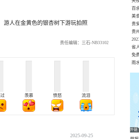
错
央
温
百
正式
美
内，游人在金黄色的银杏树下游玩拍照
两
贵
贵
名
20
责任编辑：三石-NB33102
色
省
资
免
展，
雨
难过
羡慕
愤怒
流泪
外链
2025-09-25
举报邮