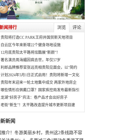
新闻排行
浏览
评论
贵阳将打造CC PARK王府井国贸新天地项目
白云区今年来新增22个健身场地设施
12月底贵阳太平路将炫酷展“新颜”！
著名演员周海媚因病去世，年仅57岁
利郎品牌推荐官张远亮相贵阳见面会，以“简约
计划2024年5月1日正式启用！贵阳将新增一文化
贵阳年末迎来一轮土地集中成交 两家外地房企
哪些情形应佩戴口罩？国家疾控局发布最新指引
龙湖“好房子”兵法：卷产品才会出好房子
老街“新生”！太平路改造提升城市更新项目建
最新新闻
国推介！冬游美丽乡村，贵州这2条线路不容