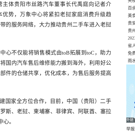
错
央
营主体贵阳市丝路汽车董事长代禹庭向记者介
温
百
本优势，万象中心将紧扣老挝家庭消费升级趋
正式
美
两
贵
济带的服务网络，大力推动贵州二手车进入老挝
贵
名
20
色
省
心不仅能将销售模式由toB拓展到toC，助力
资
免
展，
雨
时将国内汽车售后维修能力搬到海外，利用好公
零部件的仓储共享，优化成本，为售后服务提高
共建国家全方位合作，目前，中国（贵阳）二手
俄罗斯、老挝、柬埔寨、菲律宾、阿联酋、塞拉
外链
中心。
举报邮