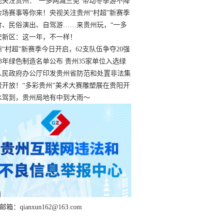
过
视关注贵州：“一多两减三免”带动冬季游不降
余场赛事等你来！央视关注贵州“村超”新赛季
“打响”
食、民俗演出、自驾游……来贵州玩，“一多
减三免”！
安新区：这一年，不一样！
州“村超”新赛季今日开启，62支队伍争夺20强
额
23年绿色制造名单公布 贵州35家单位入选绿
工厂
人民政府办公厅印发贵州省防范和处置非法集
工作实施细则
费开放！“多彩贵州”美术大赛雕塑展在贵阳开
持续至1月19日
水驾到，贵州局地有中到大雨～
箱：qianxun162@163.com