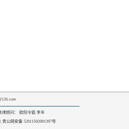
126.com
法律顾问： 欧阳令狐 李丰
|
贵公网安备 52011502001397号