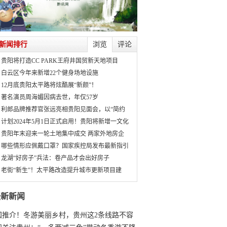
新闻排行
浏览
评论
贵阳将打造CC PARK王府井国贸新天地项目
白云区今年来新增22个健身场地设施
12月底贵阳太平路将炫酷展“新颜”！
著名演员周海媚因病去世，年仅57岁
利郎品牌推荐官张远亮相贵阳见面会，以“简约
计划2024年5月1日正式启用！贵阳将新增一文化
贵阳年末迎来一轮土地集中成交 两家外地房企
哪些情形应佩戴口罩？国家疾控局发布最新指引
龙湖“好房子”兵法：卷产品才会出好房子
老街“新生”！太平路改造提升城市更新项目建
最新新闻
国推介！冬游美丽乡村，贵州这2条线路不容