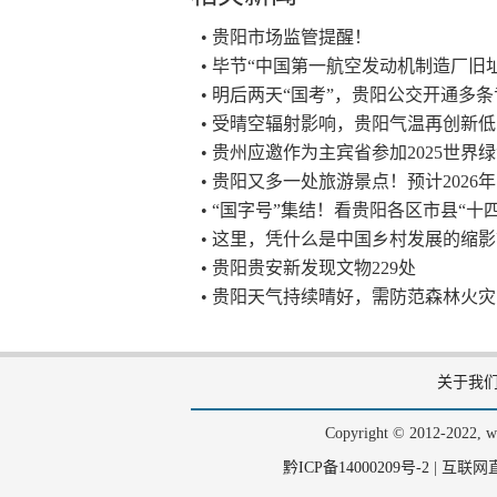
• 贵阳市场监管提醒！
• 毕节“中国第一航空发动机制造厂旧
• 明后两天“国考”，贵阳公交开通多
• 受晴空辐射影响，贵阳气温再创新低
• 贵州应邀作为主宾省参加2025世
• 贵阳又多一处旅游景点！预计2026
• “国字号”集结！看贵阳各区市县“十
• 这里，凭什么是中国乡村发展的缩
• 贵阳贵安新发现文物229处
• 贵阳天气持续晴好，需防范森林火灾
关于我
Copyright © 2012-202
黔ICP备14000209号-2
|
互联网直播