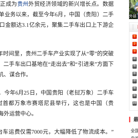
，正成为
贵州
外贸经济领域的新兴增长点。数据
首单业务以来，截至今年6月，中国（贵阳）二手
外链
出口金额达3.1亿余元，聚集二手车出口上下游企
1
2
3
年时间里，贵州二手车产业实现了从“零”的突破
4
）二手车出口基地在“走出去”和“引进来”方面下
5
6
机、谋合作。
7
8
。今年6月25日，中国贵阳（老挝万象）二手车
9
挝首都万象市赛塔尼县举行，这也是中国（贵
10
海外运营中心。
全
车运费仅需7000元，大幅降低了物流成本。”