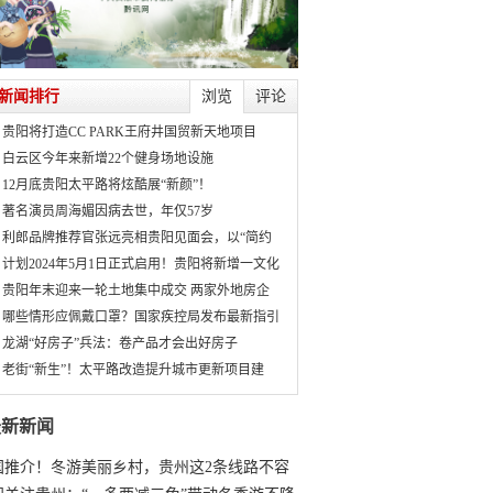
新闻排行
浏览
评论
贵阳将打造CC PARK王府井国贸新天地项目
白云区今年来新增22个健身场地设施
12月底贵阳太平路将炫酷展“新颜”！
著名演员周海媚因病去世，年仅57岁
利郎品牌推荐官张远亮相贵阳见面会，以“简约
计划2024年5月1日正式启用！贵阳将新增一文化
贵阳年末迎来一轮土地集中成交 两家外地房企
哪些情形应佩戴口罩？国家疾控局发布最新指引
龙湖“好房子”兵法：卷产品才会出好房子
老街“新生”！太平路改造提升城市更新项目建
最新新闻
国推介！冬游美丽乡村，贵州这2条线路不容