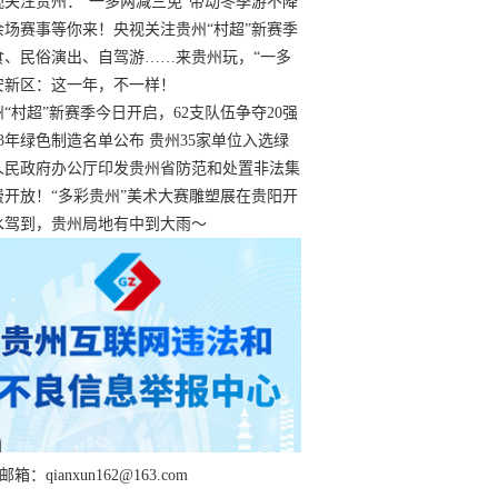
过
视关注贵州：“一多两减三免”带动冬季游不降
余场赛事等你来！央视关注贵州“村超”新赛季
“打响”
食、民俗演出、自驾游……来贵州玩，“一多
减三免”！
安新区：这一年，不一样！
州“村超”新赛季今日开启，62支队伍争夺20强
额
23年绿色制造名单公布 贵州35家单位入选绿
工厂
人民政府办公厅印发贵州省防范和处置非法集
工作实施细则
费开放！“多彩贵州”美术大赛雕塑展在贵阳开
持续至1月19日
水驾到，贵州局地有中到大雨～
箱：qianxun162@163.com