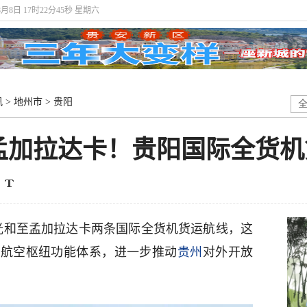
8月8日 17时22分46秒 星期六
讯
>
地州市
>
贵阳
孟加拉达卡！贵阳国际全货机
仰光和至孟加拉达卡两条国际全货机货运航线，这
域航空枢纽功能体系，进一步推动
贵州
对外开放