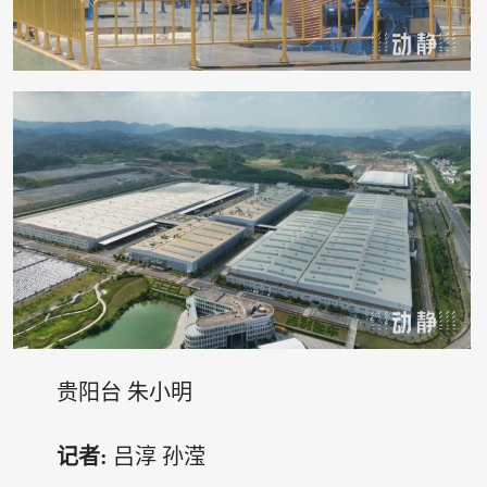
贵阳台 朱小明
记者:
吕淳 孙滢