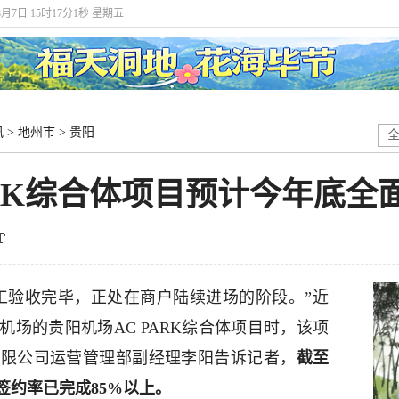
8月7日 15时17分2秒 星期五
讯
>
地州市
>
贵阳
ARK综合体项目预计今年底全
工验收完毕，正处在商户陆续进场的阶段。”近
场的贵阳机场AC PARK综合体项目时，该项
有限公司运营管理部副经理李阳告诉记者，
截至
签约率已完成85%以上。