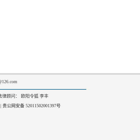
126.com
法律顾问： 欧阳令狐 李丰
|
贵公网安备 52011502001397号