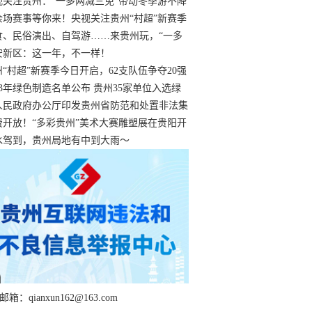
过
视关注贵州：“一多两减三免”带动冬季游不降
余场赛事等你来！央视关注贵州“村超”新赛季
“打响”
食、民俗演出、自驾游……来贵州玩，“一多
减三免”！
安新区：这一年，不一样！
州“村超”新赛季今日开启，62支队伍争夺20强
额
23年绿色制造名单公布 贵州35家单位入选绿
工厂
人民政府办公厅印发贵州省防范和处置非法集
工作实施细则
费开放！“多彩贵州”美术大赛雕塑展在贵阳开
持续至1月19日
水驾到，贵州局地有中到大雨～
箱：qianxun162@163.com