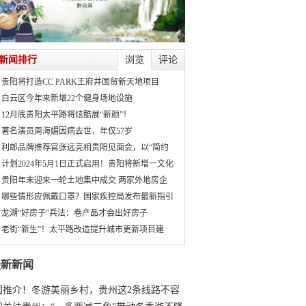
新闻排行
浏览
评论
贵阳将打造CC PARK王府井国贸新天地项目
白云区今年来新增22个健身场地设施
12月底贵阳太平路将炫酷展“新颜”！
著名演员周海媚因病去世，年仅57岁
利郎品牌推荐官张远亮相贵阳见面会，以“简约
计划2024年5月1日正式启用！贵阳将新增一文化
贵阳年末迎来一轮土地集中成交 两家外地房企
哪些情形应佩戴口罩？国家疾控局发布最新指引
龙湖“好房子”兵法：卷产品才会出好房子
老街“新生”！太平路改造提升城市更新项目建
最新新闻
国推介！冬游美丽乡村，贵州这2条线路不容