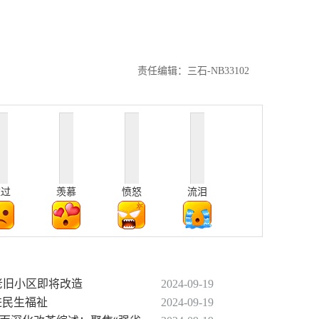
责任编辑：三石-NB33102
难过
羡慕
愤怒
流泪
/老旧小区即将改造
2024-09-19
进民生福祉
2024-09-19