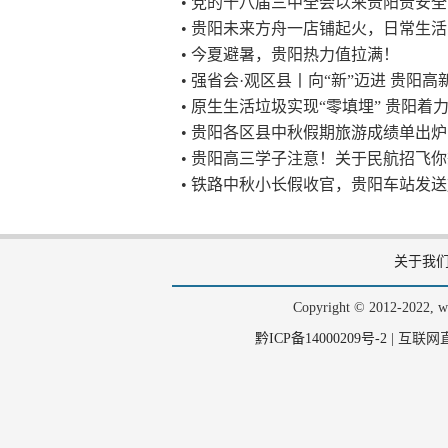
• 党的十八届三中全会以来贵阳贵安
• 贵阳未来方舟一店铺起火，日常生
• 今夏避暑，贵阳热力值拉满！
• 强省会·观区县丨向“新”迈进 贵阳
• 原生生活垃圾实现“零填埋” 贵阳着
• 贵阳各区县中秋假期旅游成绩单出炉
• 贵阳高三学子注意！关于民航招飞
• 铁路中秋小长假收官，贵阳车站发送
关于我
Copyright © 2012-202
黔ICP备14000209号-2
|
互联网直播