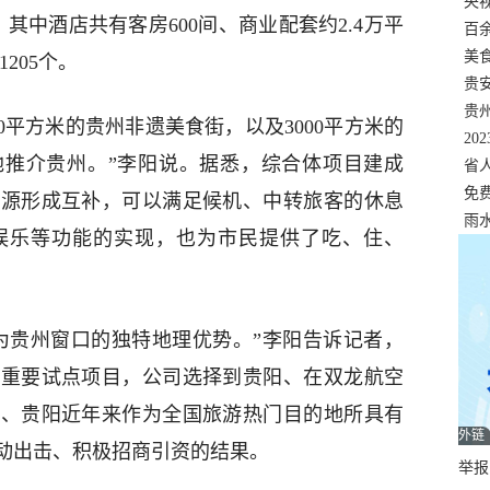
错
央
其中酒店共有客房600间、商业配套约2.4万平
温
百
正式
美
205个。
两
贵
贵
00平方米的贵州非遗美食街，以及3000平方米的
名
20
地推介贵州。”李阳说。据悉，综合体项目建成
色
省
资
免
资源形成互补，可以满足候机、中转旅客的休息
展，
雨
娱乐等功能的实现，也为市民提供了吃、住、
为贵州窗口的独特地理优势。”李阳告诉记者，
的重要试点项目，公司选择到贵阳、在双龙航空
州、贵阳近年来作为全国旅游热门目的地所具有
外链
动出击、积极招商引资的结果。
举报邮