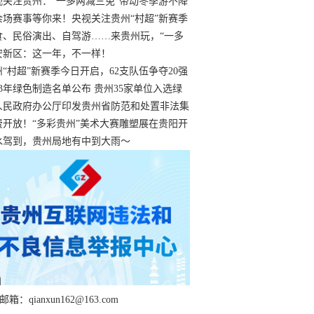
过
视关注贵州：“一多两减三免”带动冬季游不降
余场赛事等你来！央视关注贵州“村超”新赛季
“打响”
食、民俗演出、自驾游……来贵州玩，“一多
减三免”！
安新区：这一年，不一样！
州“村超”新赛季今日开启，62支队伍争夺20强
额
23年绿色制造名单公布 贵州35家单位入选绿
工厂
人民政府办公厅印发贵州省防范和处置非法集
工作实施细则
费开放！“多彩贵州”美术大赛雕塑展在贵阳开
持续至1月19日
水驾到，贵州局地有中到大雨～
箱：qianxun162@163.com