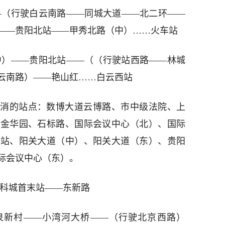
—（行驶白云南路——同城大道——北二环——
——贵阳北站——甲秀北路（中）……火车站
中）——贵阳北站——（（行驶站西路——林城
云南路）——艳山红……白云西站
消的站点：数博大道云博路、市中级法院、上
、金华园、石标路、国际会议中心（北）、国际
寨站、阳关大道（中）、阳关大道（东）、贵阳
际会议中心（东）。
万科城首末站——东新路
泉新村——小湾河大桥——（行驶北京西路）