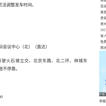
错
央
流情况灵活调整发车时间。
温
百
正式
美
两
贵
贵
名
20
色
省
资
免
际会议中心（北）（直达）
展，
雨
行驶火石坡立交、北京东路、北二环、林城东
途不停靠。
外链
0
举报邮