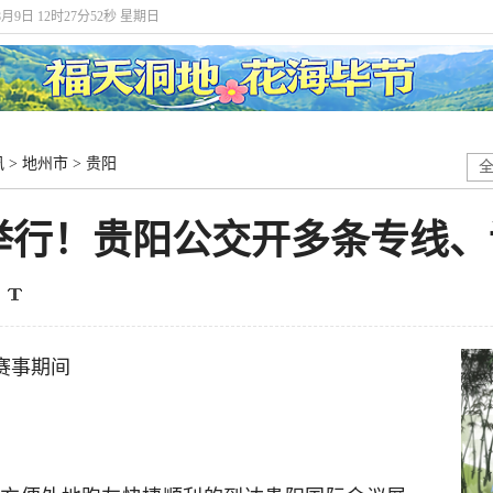
8月9日 12时27分53秒 星期日
讯
>
地州市
>
贵阳
”举行！贵阳公交开多条专线
”赛事期间