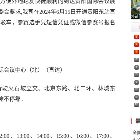
方便外地跑友快捷顺利的到达贵阳国际会议展
要求,我司在2024年6月15日开通贵阳东站直
外链
接驳车，参赛选手凭短信凭证或微信参赛号报名
1
2
3
4
5
际会议中心（北）（直达）
6
7
行驶火石坡立交、北京东路、北二环、林城东
8
9
途不停靠。
10
全
00、13:00、14:00、15:00、16:00、17:00、