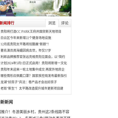
新闻排行
浏览
评论
贵阳将打造CC PARK王府井国贸新天地项目
白云区今年来新增22个健身场地设施
12月底贵阳太平路将炫酷展“新颜”！
著名演员周海媚因病去世，年仅57岁
利郎品牌推荐官张远亮相贵阳见面会，以“简约
计划2024年5月1日正式启用！贵阳将新增一文化
贵阳年末迎来一轮土地集中成交 两家外地房企
哪些情形应佩戴口罩？国家疾控局发布最新指引
龙湖“好房子”兵法：卷产品才会出好房子
老街“新生”！太平路改造提升城市更新项目建
最新新闻
国推介！冬游美丽乡村，贵州这2条线路不容