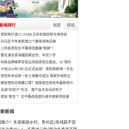
新闻排行
浏览
评论
贵阳将打造CC PARK王府井国贸新天地项目
白云区今年来新增22个健身场地设施
12月底贵阳太平路将炫酷展“新颜”！
著名演员周海媚因病去世，年仅57岁
利郎品牌推荐官张远亮相贵阳见面会，以“简约
计划2024年5月1日正式启用！贵阳将新增一文化
贵阳年末迎来一轮土地集中成交 两家外地房企
哪些情形应佩戴口罩？国家疾控局发布最新指引
龙湖“好房子”兵法：卷产品才会出好房子
老街“新生”！太平路改造提升城市更新项目建
最新新闻
国推介！冬游美丽乡村，贵州这2条线路不容