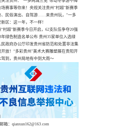
过
视关注贵州：“一多两减三免”带动冬季游不降
余场赛事等你来！央视关注贵州“村超”新赛季
“打响”
食、民俗演出、自驾游……来贵州玩，“一多
减三免”！
安新区：这一年，不一样！
州“村超”新赛季今日开启，62支队伍争夺20强
额
23年绿色制造名单公布 贵州35家单位入选绿
工厂
人民政府办公厅印发贵州省防范和处置非法集
工作实施细则
费开放！“多彩贵州”美术大赛雕塑展在贵阳开
持续至1月19日
水驾到，贵州局地有中到大雨～
箱：qianxun162@163.com