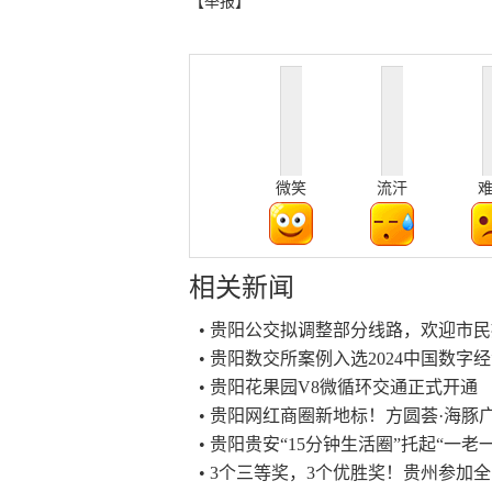
【举报】
微笑
流汗
相关新闻
• 贵阳公交拟调整部分线路，欢迎市
• 贵阳数交所案例入选2024中国数
• 贵阳花果园V8微循环交通正式开通
• 贵阳网红商圈新地标！方圆荟·海豚
• 贵阳贵安“15分钟生活圈”托起“一
• 3个三等奖，3个优胜奖！贵州参加