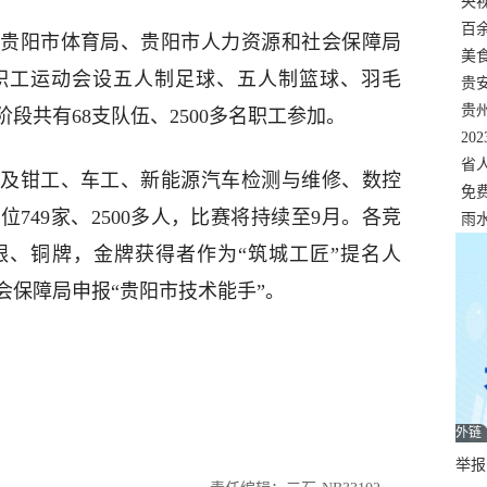
错
央
温
百
贵阳市体育局、贵阳市人力资源和社会保障局
正式
美
职工运动会设五人制足球、五人制篮球、羽毛
两
贵
贵
段共有68支队伍、2500多名职工参加。
名
20
色
省
涉及钳工、车工、新能源汽车检测与维修、数控
资
免
749家、2500多人，比赛将持续至9月。各竞
展，
雨
银、铜牌，金牌获得者作为“筑城工匠”提名人
会保障局申报“贵阳市技术能手”。
外链
举报邮