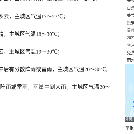
错
央
温
百
正式
美
多云，主城区气温17～27℃；
两
贵
贵
晴，主城区气温18～30℃；
名
20
色
省
云，主城区气温19～30℃；
资
免
展，
雨
午后有分散阵雨或雷雨，主城区气温20～30℃;
有阵雨或雷雨，雨量中到大雨，主城区气温20～
外链
举报邮