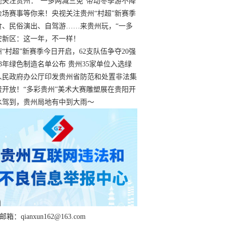
过
视关注贵州：“一多两减三免”带动冬季游不降
余场赛事等你来！央视关注贵州“村超”新赛季
“打响”
食、民俗演出、自驾游……来贵州玩，“一多
减三免”！
安新区：这一年，不一样！
州“村超”新赛季今日开启，62支队伍争夺20强
额
23年绿色制造名单公布 贵州35家单位入选绿
工厂
人民政府办公厅印发贵州省防范和处置非法集
工作实施细则
费开放！“多彩贵州”美术大赛雕塑展在贵阳开
持续至1月19日
水驾到，贵州局地有中到大雨～
箱：qianxun162@163.com