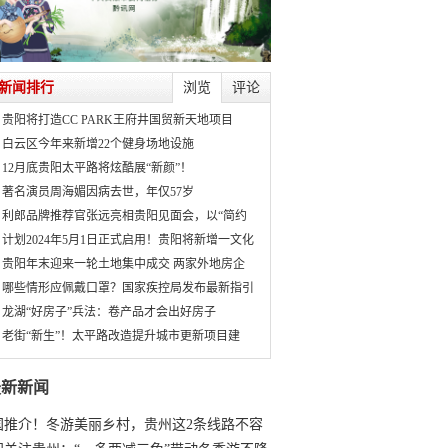
新闻排行
浏览
评论
贵阳将打造CC PARK王府井国贸新天地项目
白云区今年来新增22个健身场地设施
12月底贵阳太平路将炫酷展“新颜”！
著名演员周海媚因病去世，年仅57岁
利郎品牌推荐官张远亮相贵阳见面会，以“简约
计划2024年5月1日正式启用！贵阳将新增一文化
贵阳年末迎来一轮土地集中成交 两家外地房企
哪些情形应佩戴口罩？国家疾控局发布最新指引
龙湖“好房子”兵法：卷产品才会出好房子
老街“新生”！太平路改造提升城市更新项目建
最新新闻
国推介！冬游美丽乡村，贵州这2条线路不容