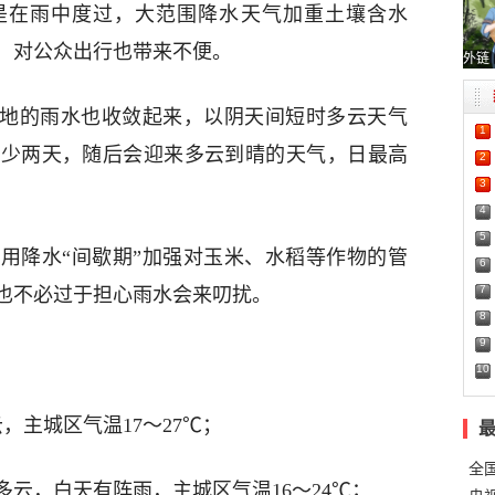
是在雨中度过，大范围降水天气加重土壤含水
，对公众出行也带来不便。
外链
各地的雨水也收敛起来，以阴天间短时多云天气
1
至少两天，随后会迎来多云到晴的天气，日最高
2
3
4
5
用降水“间歇期”加强对玉米、水稻等作物的管
6
7
也不必过于担心雨水会来叨扰。
8
9
10
云，主城区气温17～27℃；
全
多云，白天有阵雨，主城区气温16～24℃；