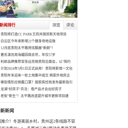
新闻排行
浏览
评论
贵阳将打造CC PARK王府井国贸新天地项目
白云区今年来新增22个健身场地设施
12月底贵阳太平路将炫酷展“新颜”！
著名演员周海媚因病去世，年仅57岁
利郎品牌推荐官张远亮相贵阳见面会，以“简约
计划2024年5月1日正式启用！贵阳将新增一文化
贵阳年末迎来一轮土地集中成交 两家外地房企
哪些情形应佩戴口罩？国家疾控局发布最新指引
龙湖“好房子”兵法：卷产品才会出好房子
老街“新生”！太平路改造提升城市更新项目建
最新新闻
国推介！冬游美丽乡村，贵州这2条线路不容