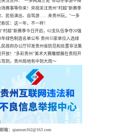
过
视关注贵州：“一多两减三免”带动冬季游不降
余场赛事等你来！央视关注贵州“村超”新赛季
“打响”
食、民俗演出、自驾游……来贵州玩，“一多
减三免”！
安新区：这一年，不一样！
州“村超”新赛季今日开启，62支队伍争夺20强
额
23年绿色制造名单公布 贵州35家单位入选绿
工厂
人民政府办公厅印发贵州省防范和处置非法集
工作实施细则
费开放！“多彩贵州”美术大赛雕塑展在贵阳开
持续至1月19日
水驾到，贵州局地有中到大雨～
箱：qianxun162@163.com