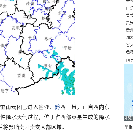
错
央
温
百
正式
美
两
贵
贵
名
20
色
省
资
免
展，
雨
强雷雨云团已进入金沙、
黔
西一带，正自西向东
统性降水天气过程，位于省西部零星生成的降水
外链
压后将影响贵阳贵安大部区域。
举报邮