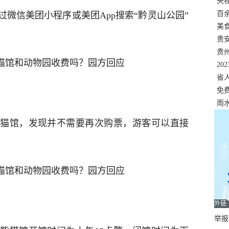
错
央
温
百
微信美团小程序或美团App搜索“黔灵山公园”
正式
美
两
贵
贵
名
20
色
省
资
免
展，
雨
猫馆，发现并不需要再次购票，游客可以直接
外链
举报邮