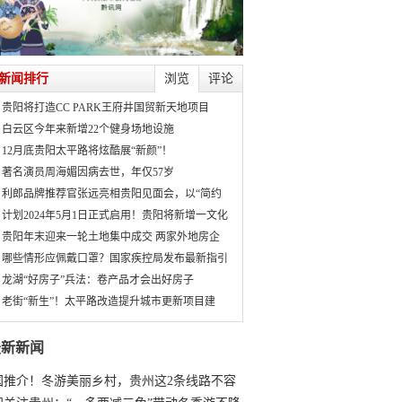
新闻排行
浏览
评论
贵阳将打造CC PARK王府井国贸新天地项目
白云区今年来新增22个健身场地设施
12月底贵阳太平路将炫酷展“新颜”！
著名演员周海媚因病去世，年仅57岁
利郎品牌推荐官张远亮相贵阳见面会，以“简约
计划2024年5月1日正式启用！贵阳将新增一文化
贵阳年末迎来一轮土地集中成交 两家外地房企
哪些情形应佩戴口罩？国家疾控局发布最新指引
龙湖“好房子”兵法：卷产品才会出好房子
老街“新生”！太平路改造提升城市更新项目建
最新新闻
国推介！冬游美丽乡村，贵州这2条线路不容