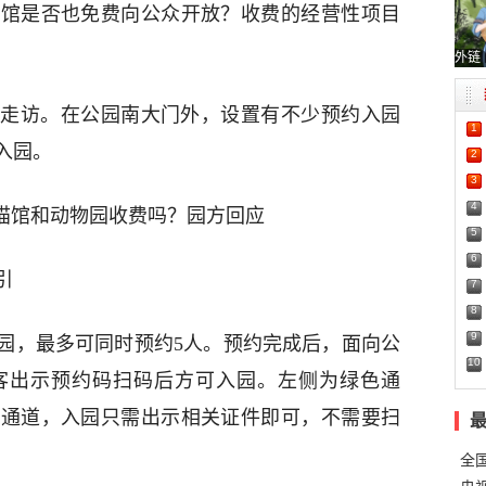
猫馆是否也免费向公众开放？收费的经营性项目
外链
园走访。在公园南大门外，设置有不少预约入园
1
入园。
2
3
4
5
6
引
7
8
9
园，最多可同时预约5人。预约完成后，面向公
10
客出示预约码扫码后方可入园。左侧为绿色通
用通道，入园只需出示相关证件即可，不需要扫
全