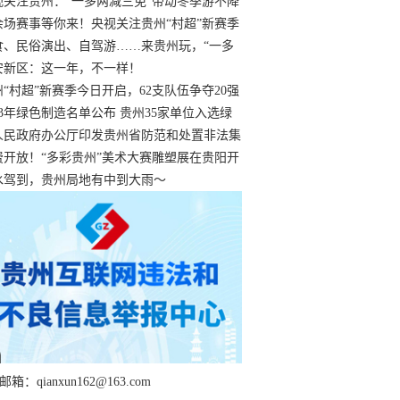
过
视关注贵州：“一多两减三免”带动冬季游不降
余场赛事等你来！央视关注贵州“村超”新赛季
“打响”
食、民俗演出、自驾游……来贵州玩，“一多
减三免”！
安新区：这一年，不一样！
州“村超”新赛季今日开启，62支队伍争夺20强
额
23年绿色制造名单公布 贵州35家单位入选绿
工厂
人民政府办公厅印发贵州省防范和处置非法集
工作实施细则
费开放！“多彩贵州”美术大赛雕塑展在贵阳开
持续至1月19日
水驾到，贵州局地有中到大雨～
箱：qianxun162@163.com