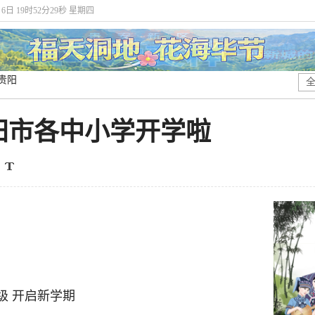
月6日 19时52分30秒 星期四
贵阳
阳市各中小学开学啦
级 开启新学期