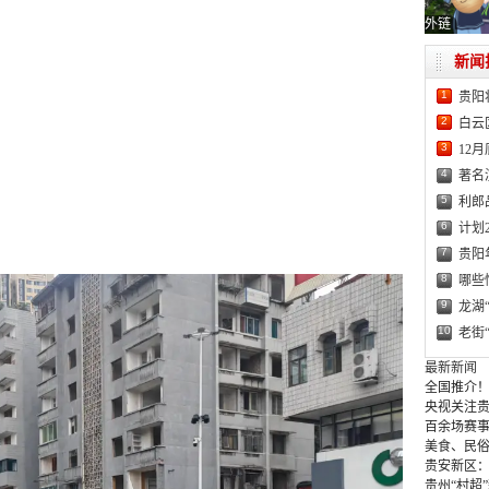
外链
新闻
1
贵阳
2
白云
3
12
4
著名
5
利郎
6
计划
7
贵阳
8
哪些
9
龙湖
10
老街
最新新闻
全国推介！
央视关注贵
百余场赛事
美食、民俗
贵安新区
贵州“村超