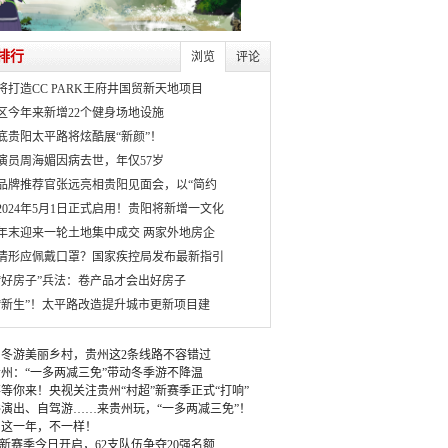
排行
浏览
评论
将打造CC PARK王府井国贸新天地项目
区今年来新增22个健身场地设施
月底贵阳太平路将炫酷展“新颜”！
演员周海媚因病去世，年仅57岁
品牌推荐官张远亮相贵阳见面会，以“简约
2024年5月1日正式启用！贵阳将新增一文化
年末迎来一轮土地集中成交 两家外地房企
情形应佩戴口罩？国家疾控局发布最新指引
“好房子”兵法：卷产品才会出好房子
“新生”！太平路改造提升城市更新项目建
冬游美丽乡村，贵州这2条线路不容错过
州：“一多两减三免”带动冬季游不降温
等你来！央视关注贵州“村超”新赛季正式“打响”
演出、自驾游……来贵州玩，“一多两减三免”！
：这一年，不一样！
”新赛季今日开启，62支队伍争夺20强名额