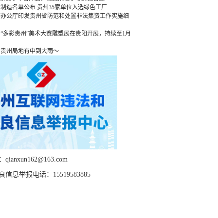
绿色制造名单公布 贵州35家单位入选绿色工厂
府办公厅印发贵州省防范和处置非法集资工作实施细
“多彩贵州”美术大赛雕塑展在贵阳开展，持续至1月
，贵州局地有中到大雨～
ianxun162@163.com
信息举报电话：15519583885