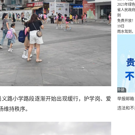
2023年
省人民政
则
免费开放！
19日
雨水驾到
外链
路尚义路小学路段逐渐开始出现缓行，护学岗、爱
举报邮箱：q
违法和不良
场维持秩序。