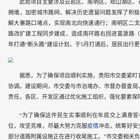
此批项目主要涉及云岩区、南明区、观山湖区、
拥堵，加密城市路网，解决历史遗留问题发挥了积极
解大寨路口堵点，实现南北向快速通行；南明区二戈
路改扩建工程同步建成，造成南环路右拐进富源路（E
年打通“断头路”建设计划，于5月打通后，居民出行
据悉，为了确保项目顺利实施，贵阳市交委紧盯
协调。建设期间，市交委与市治堵办、市督办督查局
责任。各区、开发区通过优化施工组织，强化要素保
“为了确保这件民生实事顺利在年底交上满意
位，攻坚克难，尽最大努力克服
疫情
冲击，统筹好安
部分道路附属设施正在进行收尾施工。”市交委相关