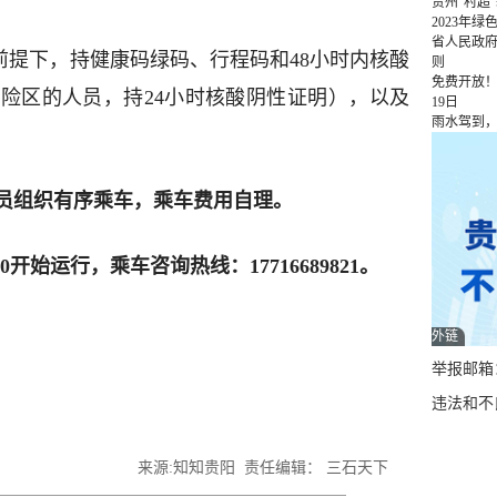
贵州“村超
2023年
省人民政
前提下，持健康码绿码、行程码和48小时内核酸
则
免费开放！
险区的人员，持24小时核酸阴性证明），以及
19日
雨水驾到
。
员组织有序乘车，乘车费用自理。
00开始运行，乘车咨询热线：17716689821。
外链
举报邮箱：q
违法和不良
来源:知知贵阳 责任编辑： 三石天下