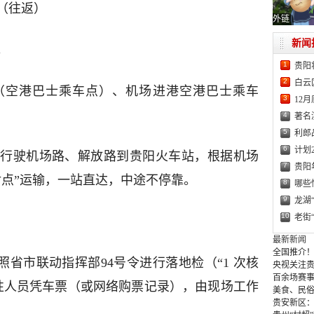
（往返）
外链
新闻
。
1
贵阳
2
白云
（空港巴士乘车点）、机场进港空港巴士乘车
3
12
4
著名
5
利郎
6
计划
行驶机场路、解放路到贵阳火车站，根据机场
7
贵阳
对点”运输，一站直达，中途不停靠。
8
哪些
9
龙湖
10
老街
最新新闻
全国推介！
照省市联动指挥部94号令进行落地检（“1 次核
央视关注贵
百余场赛事
阴性人员凭车票（或网络购票记录），由现场工作
美食、民俗
贵安新区