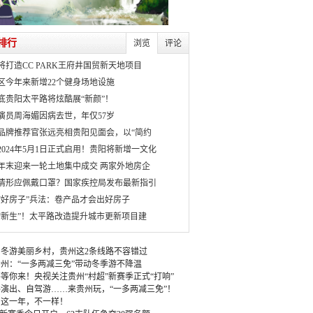
排行
浏览
评论
将打造CC PARK王府井国贸新天地项目
区今年来新增22个健身场地设施
月底贵阳太平路将炫酷展“新颜”！
演员周海媚因病去世，年仅57岁
品牌推荐官张远亮相贵阳见面会，以“简约
2024年5月1日正式启用！贵阳将新增一文化
年末迎来一轮土地集中成交 两家外地房企
情形应佩戴口罩？国家疾控局发布最新指引
“好房子”兵法：卷产品才会出好房子
“新生”！太平路改造提升城市更新项目建
冬游美丽乡村，贵州这2条线路不容错过
州：“一多两减三免”带动冬季游不降温
等你来！央视关注贵州“村超”新赛季正式“打响”
演出、自驾游……来贵州玩，“一多两减三免”！
：这一年，不一样！