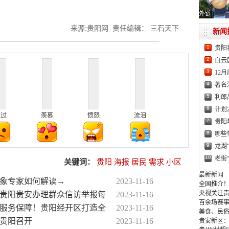
外链
来源:贵阳网 责任编辑： 三石天下
新闻
1
贵阳
2
白云
3
12
4
著名
5
利郎
6
计划
难过
羡慕
愤怒
流泪
7
贵阳
8
哪些
9
龙湖
10
老街
关键词：
贵阳
海报
居民
需求
小区
最新新闻
气象专家如何解读→
2023-11-16
全国推介！
央视关注贵
交贵阳贵安办理群众信访举报每
2023-11-16
百余场赛事
善服务保障！贵阳经开区打造全
2023-11-16
美食、民俗
在贵阳召开
2023-11-16
贵安新区