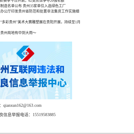
”新赛季今日开启，62支队伍争夺20强名额
绿色制造名单公布 贵州35家单位入选绿色工厂
府办公厅印发贵州省防范和处置非法集资工作实施细
“多彩贵州”美术大赛雕塑展在贵阳开展，持续至1月
，贵州局地有中到大雨～
ianxun162@163.com
信息举报电话：15519583885