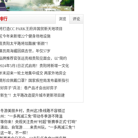
排行
浏览
评论
将打造CC PARK王府井国贸新天地项目
区今年来新增22个健身场地设施
月底贵阳太平路将炫酷展“新颜”！
演员周海媚因病去世，年仅57岁
品牌推荐官张远亮相贵阳见面会，以“简约
2024年5月1日正式启用！贵阳将新增一文化
年末迎来一轮土地集中成交 两家外地房企
情形应佩戴口罩？国家疾控局发布最新指引
“好房子”兵法：卷产品才会出好房子
“新生”！太平路改造提升城市更新项目建
冬游美丽乡村，贵州这2条线路不容错过
州：“一多两减三免”带动冬季游不降温
等你来！央视关注贵州“村超”新赛季正式“打响”
演出、自驾游……来贵州玩，“一多两减三免”！
：这一年，不一样！