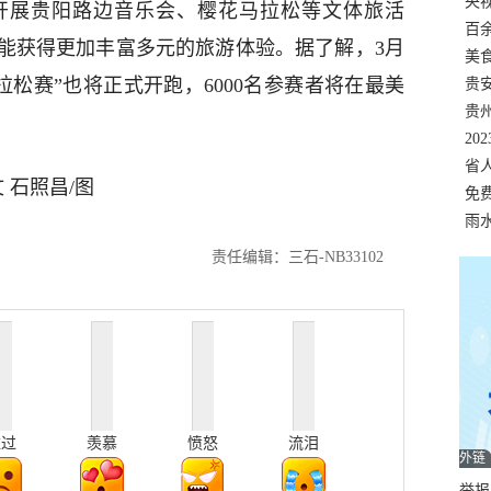
错
央
开展贵阳路边音乐会、樱花马拉松等文体旅活
温
百
能获得更加丰富多元的旅游体验。据了解，3月
正式
美
程马拉松赛”也将正式开跑，6000名参赛者将在最美
两
贵
贵
名
20
色
省
 石照昌/图
资
免
展，
雨
责任编辑：三石-NB33102
难过
羡慕
愤怒
流泪
外链
举报邮