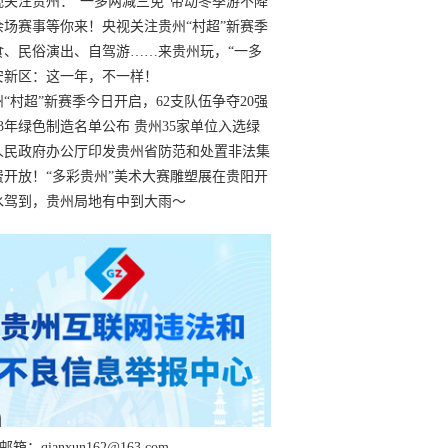
过
视关注贵州：“一多两减三免”带动冬季游不降
余场赛事等你来！央视关注贵州“村超”新赛季
“打响”
食、民俗演出、自驾游……来贵州玩，“一多
减三免”！
安新区：这一年，不一样！
州“村超”新赛季今日开启，62支队伍争夺20强
额
23年绿色制造名单公布 贵州35家单位入选绿
工厂
人民政府办公厅印发贵州省防范和处置非法集
工作实施细则
费开放！“多彩贵州”美术大赛雕塑展在贵阳开
持续至1月19日
水驾到，贵州局地有中到大雨～
箱：qianxun162@163.com