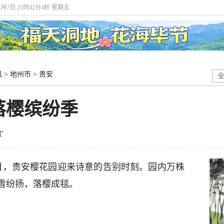
8月7日 21时42分5秒 星期五
讯
>
地州市
>
贵安
落樱缤纷季
8日，贵安樱花园迎来诗意的告别时刻。园内万株
雪纷扬，落樱成毯。