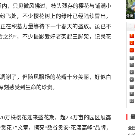
花园内，只见微风拂过，枝头残存的樱花与铺满小
樱纷飞处，不少樱花树上的绿叶已经陆续冒出，
外链
，正在积蓄力量等待下一个春天的盛放。虽已不
1
后之约”，不少摄影爱好者架起三脚架，记录花
2
3
4
5
6
凋谢了，但随风飘扬的花瓣十分美丽，好似白
7
8
深刻感受到生命的珍贵。
9
10
0万株樱花迎来盛花期，超2.4万亩的园区展露
赏花+”文章，擦亮“数谷贵安·花漾高峰”品牌，
全