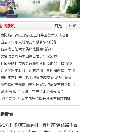
新闻排行
浏览
评论
贵阳将打造CC PARK王府井国贸新天地项目
白云区今年来新增22个健身场地设施
12月底贵阳太平路将炫酷展“新颜”！
著名演员周海媚因病去世，年仅57岁
利郎品牌推荐官张远亮相贵阳见面会，以“简约
计划2024年5月1日正式启用！贵阳将新增一文化
贵阳年末迎来一轮土地集中成交 两家外地房企
哪些情形应佩戴口罩？国家疾控局发布最新指引
龙湖“好房子”兵法：卷产品才会出好房子
老街“新生”！太平路改造提升城市更新项目建
最新新闻
国推介！冬游美丽乡村，贵州这2条线路不容