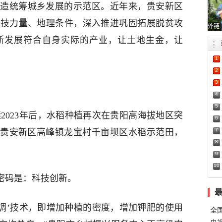
造统筹城乡发展的示范区。近年来，贵安新区
科技力量、地理条件，深入推进巩固拓展脱贫攻
外链
断发展符合自身实际的产业，让土地生金，让
1
2
3
4
5
！继2023年后，水稻种植再次在贵阳高海拔地区突
6
7
节，贵安新区高峰镇龙宝村千亩坝区水稻示范田，
8
9
10
密码是：科技创新。
一调’技术，即增加种植的密度，增加钾肥的使用
全