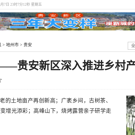
8月7日 23时7分13秒 星期五
讯
>
地州市
>
贵安
 ——贵安新区深入推进乡村
古老的土地亩产再创新高；广袤乡间，古树茶、
求变增光添彩；高峰山下，烧烤露营亲子研学走