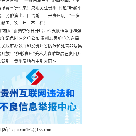
过
视关注贵州：“一多两减三免”带动冬季游不降
余场赛事等你来！央视关注贵州“村超”新赛季
“打响”
食、民俗演出、自驾游……来贵州玩，“一多
减三免”！
安新区：这一年，不一样！
州“村超”新赛季今日开启，62支队伍争夺20强
额
23年绿色制造名单公布 贵州35家单位入选绿
工厂
人民政府办公厅印发贵州省防范和处置非法集
工作实施细则
费开放！“多彩贵州”美术大赛雕塑展在贵阳开
持续至1月19日
水驾到，贵州局地有中到大雨～
箱：qianxun162@163.com