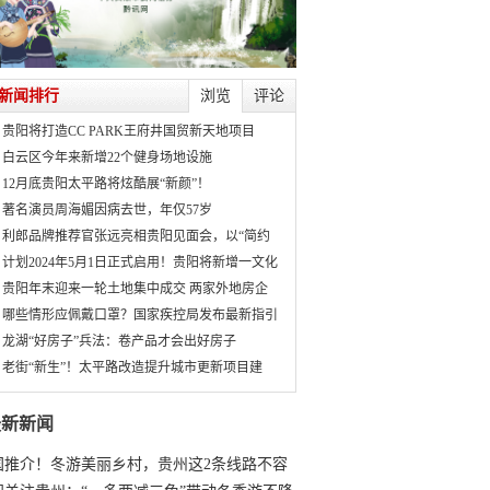
新闻排行
浏览
评论
贵阳将打造CC PARK王府井国贸新天地项目
白云区今年来新增22个健身场地设施
12月底贵阳太平路将炫酷展“新颜”！
著名演员周海媚因病去世，年仅57岁
利郎品牌推荐官张远亮相贵阳见面会，以“简约
计划2024年5月1日正式启用！贵阳将新增一文化
贵阳年末迎来一轮土地集中成交 两家外地房企
哪些情形应佩戴口罩？国家疾控局发布最新指引
龙湖“好房子”兵法：卷产品才会出好房子
老街“新生”！太平路改造提升城市更新项目建
最新新闻
国推介！冬游美丽乡村，贵州这2条线路不容