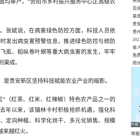
错
央
亩均单产。”贵阳市乡村振兴服务中心正高级农
温
百
正式
美
两
贵
。张斌说，在病害绿色防控方面，科技人员依
贵
名
20
及时发出病虫害预警信息，推进绿色防控与统防
色
省
稻飞虱、稻纵卷叶螟等重大病虫害的发生，牢牢
资
免
到渠成。
展，
雨
，是贵安新区坚持科技赋能农业产业的缩影。
红”（红茶、红米、红辣椒）特色农产品之一的
自去年以来，该镇林卡村积极抢抓机遇，强化科
育、定向种植、科学化烘干、多元化销售、规模
外链
越来越红火。
举报邮