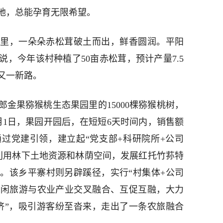
地，总能孕育无限希望。
松林里，一朵朵赤松茸破土而出，鲜香圆润。平阳
，今年该村种植了50亩赤松茸，预计产量7.5
又一新路。
金果猕猴桃生态果园里的15000棵猕猴桃树，
月1日，果园开园后，在短短6天时间内，销售额
通过党建引领，建立起“党支部+科研院所+公司
分利用林下土地资源和林荫空间，发展红托竹荪特
。该乡平寨村则另辟蹊径，实行“村集体+公司
休闲旅游与农业产业交叉融合、互促互融，大力
济”，吸引游客纷至沓来，走出了一条农旅融合