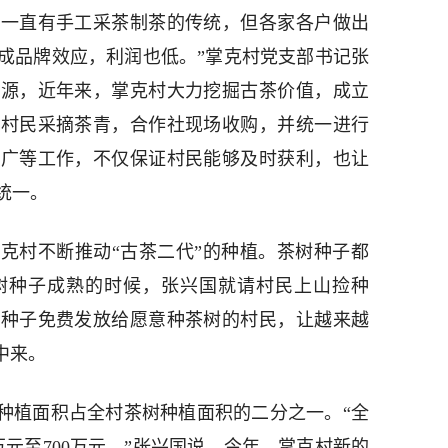
里一直有手工采茶制茶的传统，但各家各户做出
成品牌效应，利润也低。”掌克村党支部书记张
来源，近年来，掌克村大力挖掘古茶价值，成立
。村民采摘茶青，合作社现场收购，并统一进行
推广等工作，不仅保证村民能够及时获利，也让
统一。
克村不断推动“古茶二代”的种植。茶树种子都
树种子成熟的时候，张兴国就请村民上山捡种
将种子免费发放给愿意种茶树的村民，让越来越
中来。
树种植面积占全村茶树种植面积的二分之一。“全
万元至700万元。”张兴国说，今年，掌克村新的