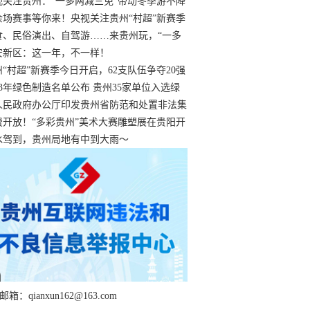
过
视关注贵州：“一多两减三免”带动冬季游不降
余场赛事等你来！央视关注贵州“村超”新赛季
“打响”
食、民俗演出、自驾游……来贵州玩，“一多
减三免”！
安新区：这一年，不一样！
州“村超”新赛季今日开启，62支队伍争夺20强
额
23年绿色制造名单公布 贵州35家单位入选绿
工厂
人民政府办公厅印发贵州省防范和处置非法集
工作实施细则
费开放！“多彩贵州”美术大赛雕塑展在贵阳开
持续至1月19日
水驾到，贵州局地有中到大雨～
箱：qianxun162@163.com