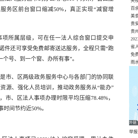
错
央
温
百
人服务区前台窗口缩减50%，真正实现“减窗增
正式
美
两
贵
贵
事项所属层级，可在任一法人综合窗口提交申
名
20
色
省
诺件还可享受免费邮寄送达服务，全程只需“跑
资
免
一个号、到一个窗、办所有事”。
展，
雨
是市、区两级政务服务中心与各部门的协同联
资源、强化人员培训，推动政务服务从“能办”
，市、区法人事项办理时限平均压缩78.48%，
事时间节约近50%。
外链
举报邮