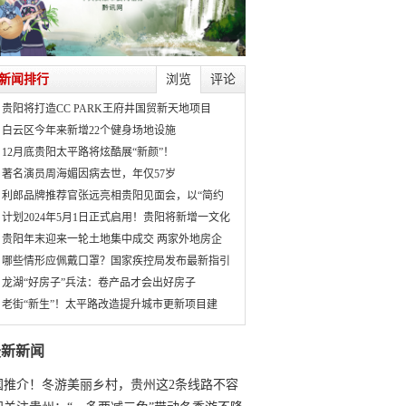
新闻排行
浏览
评论
贵阳将打造CC PARK王府井国贸新天地项目
白云区今年来新增22个健身场地设施
12月底贵阳太平路将炫酷展“新颜”！
著名演员周海媚因病去世，年仅57岁
利郎品牌推荐官张远亮相贵阳见面会，以“简约
计划2024年5月1日正式启用！贵阳将新增一文化
贵阳年末迎来一轮土地集中成交 两家外地房企
哪些情形应佩戴口罩？国家疾控局发布最新指引
龙湖“好房子”兵法：卷产品才会出好房子
老街“新生”！太平路改造提升城市更新项目建
最新新闻
国推介！冬游美丽乡村，贵州这2条线路不容