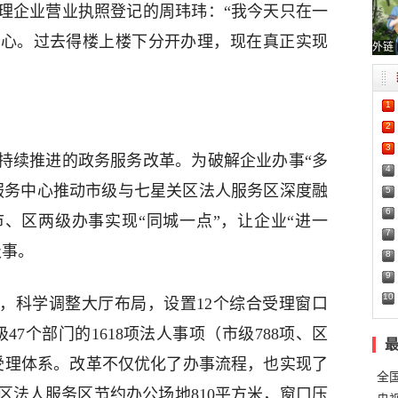
理企业营业执照登记的周玮玮：“我今天只在一
省心。过去得楼上楼下分开办理，现在真正实现
外链
1
2
3
持续推进的政务服务改革。为破解企业办事“多
4
服务中心推动市级与七星关区法人服务区深度融
5
6
、区两级办事实现“同城一点”，让企业“进一
7
级事。
8
9
10
标，科学调整大厅布局，设置12个综合受理窗口
7个部门的1618项法人事项（市级788项、区
别受理体系。改革不仅优化了办事流程，也实现了
全
区法人服务区节约办公场地810平方米，窗口压