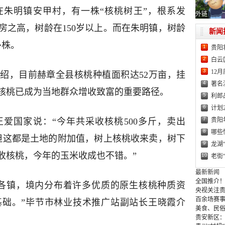
朱明镇安甲村，有一株“核桃树王”，根系发
外链
房之高，树龄在150岁以上。而在朱明镇，树龄
新闻
多株。
1
贵阳
2
白云
3
12
绍，目前赫章全县核桃种植面积达52万亩，挂
4
著名
，核桃已成为当地群众增收致富的重要路径。
5
利郎
6
计划
7
贵阳
爱国家说：“今年共采收核桃500多斤，卖出
8
哪些
多，但这都是土地的附加值，树上核桃收来卖，树下
9
龙湖
收核桃，今年的玉米收成也不错。”
10
老街
最新新闻
全国推介！
各镇，境内分布着许多优质的原生核桃种质资
央视关注贵
百余场赛事
基础。”毕节市林业技术推广站副站长王晓霞介
美食、民俗
贵安新区