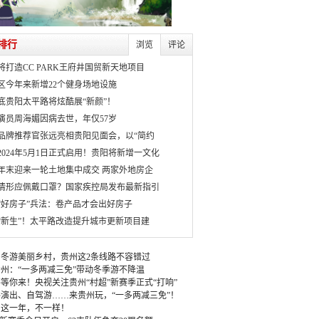
排行
浏览
评论
将打造CC PARK王府井国贸新天地项目
区今年来新增22个健身场地设施
月底贵阳太平路将炫酷展“新颜”！
演员周海媚因病去世，年仅57岁
品牌推荐官张远亮相贵阳见面会，以“简约
2024年5月1日正式启用！贵阳将新增一文化
年末迎来一轮土地集中成交 两家外地房企
情形应佩戴口罩？国家疾控局发布最新指引
“好房子”兵法：卷产品才会出好房子
“新生”！太平路改造提升城市更新项目建
冬游美丽乡村，贵州这2条线路不容错过
州：“一多两减三免”带动冬季游不降温
等你来！央视关注贵州“村超”新赛季正式“打响”
演出、自驾游……来贵州玩，“一多两减三免”！
：这一年，不一样！