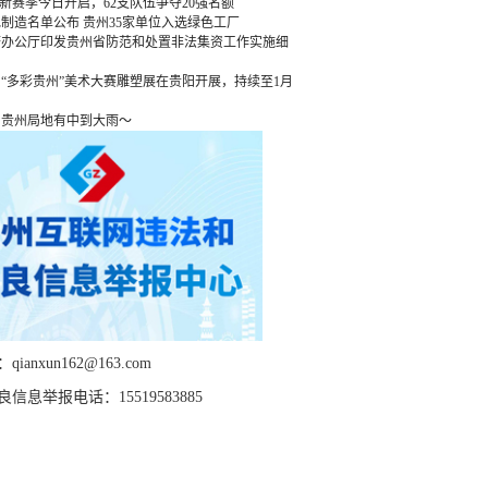
”新赛季今日开启，62支队伍争夺20强名额
绿色制造名单公布 贵州35家单位入选绿色工厂
府办公厅印发贵州省防范和处置非法集资工作实施细
“多彩贵州”美术大赛雕塑展在贵阳开展，持续至1月
，贵州局地有中到大雨～
ianxun162@163.com
信息举报电话：15519583885