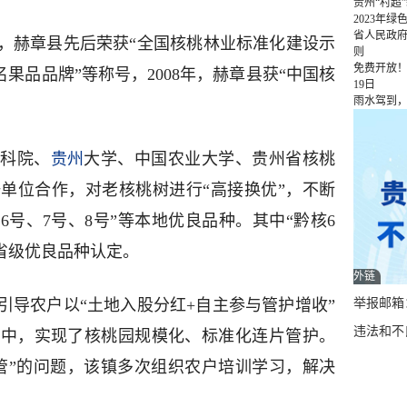
贵州“村超
2023年
省人民政
，赫章县先后荣获“全国核桃林业标准化建设示
则
免费开放！
名果品品牌”等称号，2008年，赫章县获“中国核
19日
雨水驾到
林科院、
贵州
大学、中国农业大学、贵州省核桃
单位合作，对老核桃树进行“高接换优”，不断
6号、7号、8号”等本地优良品种。其中“黔核6
得省级优良品种认定。
外链
举报邮箱：q
引导农户以“土地入股分红+自主参与管护增收”
违法和不良
设中，实现了核桃园规模化、标准化连片管护。
管”的问题，该镇多次组织农户培训学习，解决