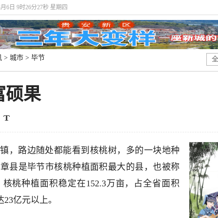
8月6日 9时26分28秒 星期四
讯
>
城市
>
毕节
富硕果
镇，路边随处都能看到核桃树，多的一块地种
赫章县是毕节市核桃种植面积最大的县，也被称
核桃种植面积稳定在152.3万亩，占全省面积
达23亿元以上。