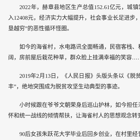
2022年，赫章县地区生产总值152.61亿元，
入12408元，经济实力大幅提升，社会事业长足进
垦越穷”的恶性循环怪圈。
如今的海雀村，水电路讯全面畅通，民宿客栈、
阔，房前屋后栽花种草，群众脸上挂满幸福的笑容……森
2019年2月13日，《人民日报》头版头条以《
丰”，绝地突围成为脱贫攻坚生动典型的事迹。
小时候跟在爷爷文朝荣身后巡山护林，如今担任
怀和统一战线的倾情帮扶，让海雀村人的思想观念转
90后女孩朱跃花大学毕业后回乡创业，在村里