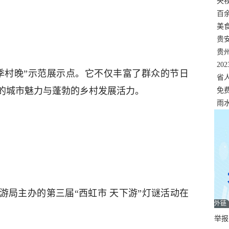
错
央
温
百
正式
美
两
贵
贵
名
20
季村晚”示范展示点。它不仅丰富了群众的节日
色
省
的城市魅力与蓬勃的乡村发展活力。
资
免
展，
雨
游局主办的第三届“西虹市 天下游”灯谜活动在
外链
举报邮