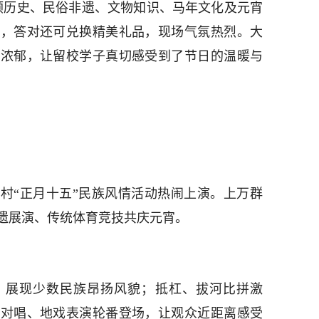
安顺历史、民俗非遗、文物知识、马年文化及元宵
与，答对还可兑换精美礼品，现场气氛热烈。大
味浓郁，让留校学子真切感受到了节日的温暖与
村“正月十五”民族风情活动热闹上演。上万群
遗展演、传统体育竞技共庆元宵。
，展现少数民族昂扬风貌；抵杠、拔河比拼激
歌对唱、地戏表演轮番登场，让观众近距离感受