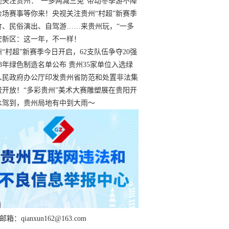
过
视关注贵州：“一多两减三免”带动冬季游不降
余场赛事等你来！央视关注贵州“村超”新赛季
“打响”
食、民俗演出、自驾游……来贵州玩，“一多
减三免”！
安新区：这一年，不一样！
州“村超”新赛季今日开启，62支队伍争夺20强
额
23年绿色制造名单公布 贵州35家单位入选绿
工厂
人民政府办公厅印发贵州省防范和处置非法集
工作实施细则
费开放！“多彩贵州”美术大赛雕塑展在贵阳开
持续至1月19日
水驾到，贵州局地有中到大雨～
箱：qianxun162@163.com