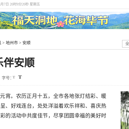
8月7日 20时9分20秒 星期五
讯
>
地州市
>
安顺
乐伴安顺
字号：
元宵。农历正月十五，全市各地张灯结彩、暖
纷呈、好戏连台，处处洋溢着欢乐祥和、喜庆热
多彩的活动中共度佳节，尽享团圆幸福的美好时