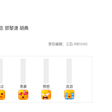
念 郭黎潇 胡典
责任编辑：三石-NB33102
难过
羡慕
愤怒
流泪