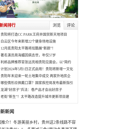
新闻排行
浏览
评论
贵阳将打造CC PARK王府井国贸新天地项目
白云区今年来新增22个健身场地设施
12月底贵阳太平路将炫酷展“新颜”！
著名演员周海媚因病去世，年仅57岁
利郎品牌推荐官张远亮相贵阳见面会，以“简约
计划2024年5月1日正式启用！贵阳将新增一文化
贵阳年末迎来一轮土地集中成交 两家外地房企
哪些情形应佩戴口罩？国家疾控局发布最新指引
龙湖“好房子”兵法：卷产品才会出好房子
老街“新生”！太平路改造提升城市更新项目建
最新新闻
国推介！冬游美丽乡村，贵州这2条线路不容