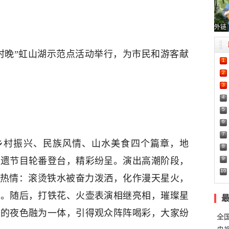
外链
节“村晚”虹山湖示范点活动举行，为市民和游客献
1
2
3
4
5
6
7
乡村振兴、民族风情、山水美食四个篇章，地
8
9
非遗节目轮番登台，精彩纷呈。演出高潮阶段，
10
场热情：滚烫铁水被奋力泼洒，化作漫天星火，
撼。随后，打铁花、火壶表演相继亮相，璀璨星
湖的夜色融为一体，引得观众阵阵喝彩，大家纷
全