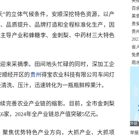
错
央
温
百
天”的立体气候条件，安顺深挖特色资源，以产
正式
美
两
贵
优、品质提升、品牌打造和全程标准化生产，因
贵
大主导产业和蜂糖李、金刺梨、中药材三大特色
名
20
色
省
资
免
展，
雨
刺梨迎来采摘季。田间地头忙碌的同时，深加工企
安顺经开区的
贵州
得宝农业科技有限公司车间灯
经清洗、压汁，迅速转化为一瓶瓶鲜榨果汁。
续完善农业产业链的缩影。目前，全市金刺梨
6家，2024年全产业链总产值突破5亿元。
外链
，聚焦优势特色产业方向，大抓产业、大抓项
举报邮