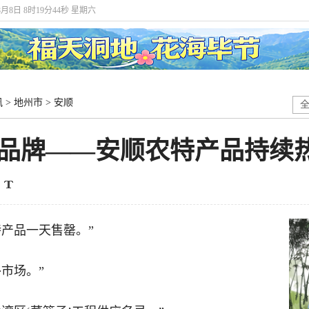
8月8日 8时19分44秒 星期六
讯
>
地州市
>
安顺
强品牌——安顺农特产品持续
产品一天售罄。”
市场。”