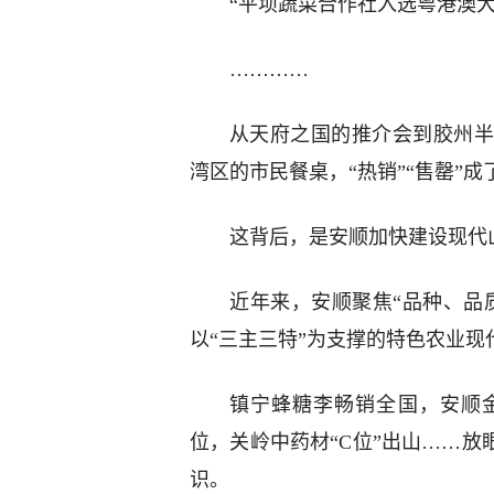
“平坝蔬菜合作社入选粤港澳大
…………
从天府之国的推介会到胶州半
湾区的市民餐桌，“热销”“售罄”
这背后，是安顺加快建设现代
近年来，安顺聚焦“品种、品
以“三主三特”为支撑的特色农业
镇宁蜂糖李畅销全国，安顺
位，关岭中药材“C位”出山……放
识。