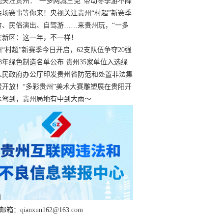
过
视关注贵州：“一多两减三免”带动冬季游不降
余场赛事等你来！央视关注贵州“村超”新赛季
“打响”
食、民俗演出、自驾游……来贵州玩，“一多
减三免”！
安新区：这一年，不一样！
州“村超”新赛季今日开启，62支队伍争夺20强
额
23年绿色制造名单公布 贵州35家单位入选绿
工厂
人民政府办公厅印发贵州省防范和处置非法集
工作实施细则
费开放！“多彩贵州”美术大赛雕塑展在贵阳开
持续至1月19日
水驾到，贵州局地有中到大雨～
箱：qianxun162@163.com