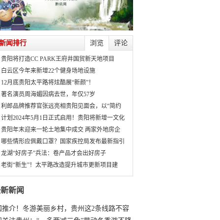
新闻排行
浏览
评论
贵阳将打造CC PARK王府井国贸新天地项目
白云区今年来新增22个健身场地设施
12月底贵阳太平路将炫酷展“新颜”！
著名演员周海媚因病去世，年仅57岁
利郎品牌推荐官张远亮相贵阳见面会，以“简约
计划2024年5月1日正式启用！贵阳将新增一文化
贵阳年末迎来一轮土地集中成交 两家外地房企
哪些情形应佩戴口罩？国家疾控局发布最新指引
龙湖“好房子”兵法：卷产品才会出好房子
老街“新生”！太平路改造提升城市更新项目建
最新新闻
国推介！冬游美丽乡村，贵州这2条线路不容