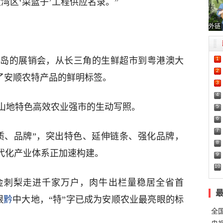
湾区‘菜篮子’工程供应名录。”
外链
1
岛的展销会，从长三角的生鲜超市到粤港澳大
2
成了安顺农特产品的鲜明标签。
3
4
山地特色高效农业强市的生动写照。
5
6
7
质、品牌”，突出特色、延伸链条、强化品牌，
8
现代化产业体系正加速构建。
9
10
金刺梨走进千家万户，肉牛出栏量稳居全省首
眼
黔
中大地，“特”字已成为安顺农业最亮眼的标
全