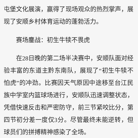
屯堡文化展演，赢得了现场观众的热烈掌声，展
现了安顺乡村体育运动的蓬勃活力。
赛场鏖战：初生牛犊不畏虎
在28日晚的第二场半决赛中，安顺队面对经
验丰富的东道主黔东南队，展现了“初生牛犊不
怕虎”的冲劲。比赛因天气原因中途移至台江民
族中学室内篮球场进行，安顺队迅速调整状态，
凭借快速反击和严密防守，前三节紧咬比分，第
四节初分差一度仅3分。尽管最终未能逆转，但
球员们的拼搏精神感染了全场。