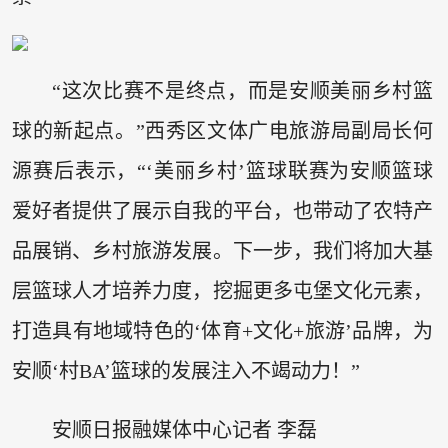
“这次比赛不是终点，而是安顺美丽乡村篮
球的新起点。”西秀区文体广电旅游局副局长何
源赛后表示，“‘美丽乡村’篮球联赛为安顺篮球
爱好者提供了展示自我的平台，也带动了农特产
品展销、乡村旅游发展。下一步，我们将加大基
层篮球人才培养力度，挖掘更多屯堡文化元素，
打造具有地域特色的‘体育+文化+旅游’品牌，为
安顺‘村BA’篮球的发展注入不竭动力！”
安顺日报融媒体中心记者 李磊