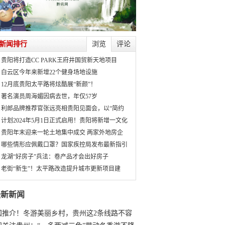
新闻排行
浏览
评论
贵阳将打造CC PARK王府井国贸新天地项目
白云区今年来新增22个健身场地设施
12月底贵阳太平路将炫酷展“新颜”！
著名演员周海媚因病去世，年仅57岁
利郎品牌推荐官张远亮相贵阳见面会，以“简约
计划2024年5月1日正式启用！贵阳将新增一文化
贵阳年末迎来一轮土地集中成交 两家外地房企
哪些情形应佩戴口罩？国家疾控局发布最新指引
龙湖“好房子”兵法：卷产品才会出好房子
老街“新生”！太平路改造提升城市更新项目建
最新新闻
国推介！冬游美丽乡村，贵州这2条线路不容