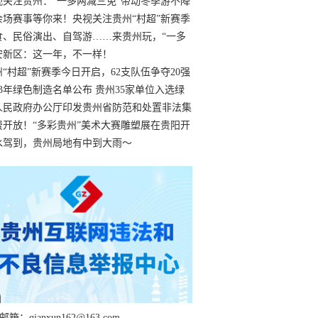
过
视关注贵州：“一多两减三免”带动冬季游不降
余场赛事等你来！央视关注贵州“村超”新赛季
“打响”
食、民俗演出、自驾游……来贵州玩，“一多
减三免”！
安新区：这一年，不一样！
州“村超”新赛季今日开启，62支队伍争夺20强
额
23年绿色制造名单公布 贵州35家单位入选绿
工厂
人民政府办公厅印发贵州省防范和处置非法集
工作实施细则
费开放！“多彩贵州”美术大赛雕塑展在贵阳开
持续至1月19日
水驾到，贵州局地有中到大雨～
箱：qianxun162@163.com