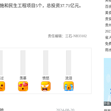
错
央
施和民生工程项目5个，总投资37.71亿元。
温
百
正式
美
两
贵
贵
名
20
责任编辑：三石-NB33102
色
省
资
免
展，
雨
难过
羡慕
愤怒
流泪
外链
办地
2024-08-20
举报邮