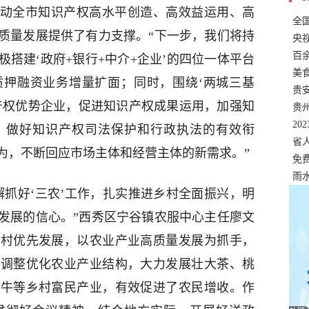
推动全市知识产权高水平创造、高效益运用、高
全
质量发展提供了有力支撑。“下一步，我们将持
错
央
温
百
搭建‘政府+银行+中介+企业’的四位一体平台
正式
美
质押融资业务增量扩面；同时，围绕‘两城三基
两
贵
产权优势企业，促进知识产权成果运用，加强知
贵
名
20
，做好知识产权司法保护和行政执法的有效衔
色
省
为，不断回应市场主体和经营主体的新需求。”
资
免
展，
雨
懈抓好‘三农’工作，扎实推进乡村全面振兴，明
发展的信心。”西秀区宁谷镇农服中心主任廖文
农村优先发展，以农业产业高质量发展为抓手，
断调整优化农业产业结构，大力发展壮大茶、桃
肉牛等乡村富民产业，有效促进了农民增收。作