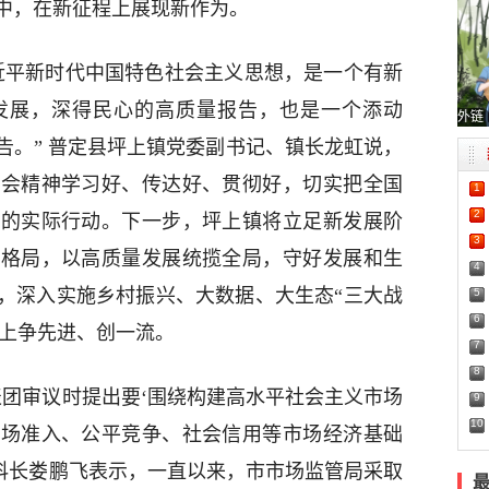
中，在新征程上展现新作为。
近平新时代中国特色社会主义思想，是一个有新
发展，深得民心的高质量报告，也是一个添动
外链
告。” 普定县坪上镇党委副书记、镇长龙虹说，
两会精神学习好、传达好、贯彻好，切实把全国
1
2
化的实际行动。下一步，坪上镇将立足新发展阶
3
展格局，以高质量发展统揽全局，守好发展和生
4
，深入实施乡村振兴、大数据、大生态“三大战
5
6
”上争先进、创一流。
7
8
表团审议时提出要‘围绕构建高水平社会主义市场
9
10
市场准入、公平竞争、社会信用等市场经济基础
科科长娄鹏飞表示，一直以来，市市场监管局采取