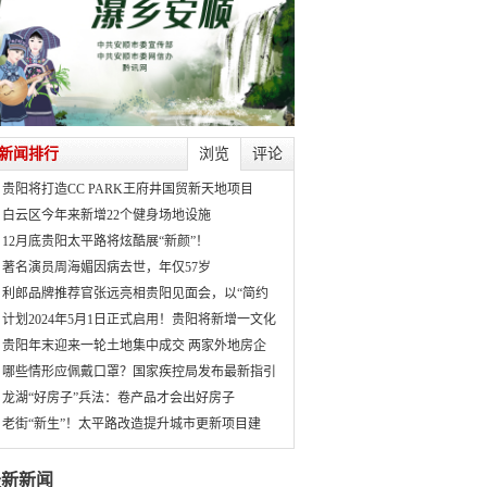
新闻排行
浏览
评论
贵阳将打造CC PARK王府井国贸新天地项目
白云区今年来新增22个健身场地设施
12月底贵阳太平路将炫酷展“新颜”！
著名演员周海媚因病去世，年仅57岁
利郎品牌推荐官张远亮相贵阳见面会，以“简约
计划2024年5月1日正式启用！贵阳将新增一文化
贵阳年末迎来一轮土地集中成交 两家外地房企
哪些情形应佩戴口罩？国家疾控局发布最新指引
龙湖“好房子”兵法：卷产品才会出好房子
老街“新生”！太平路改造提升城市更新项目建
最新新闻