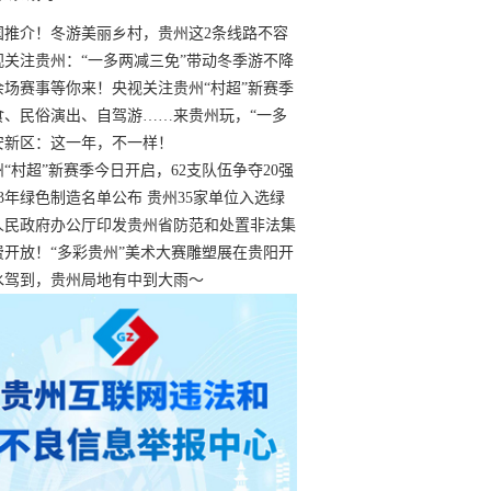
国推介！冬游美丽乡村，贵州这2条线路不容
过
视关注贵州：“一多两减三免”带动冬季游不降
余场赛事等你来！央视关注贵州“村超”新赛季
“打响”
食、民俗演出、自驾游……来贵州玩，“一多
减三免”！
安新区：这一年，不一样！
州“村超”新赛季今日开启，62支队伍争夺20强
额
23年绿色制造名单公布 贵州35家单位入选绿
工厂
人民政府办公厅印发贵州省防范和处置非法集
工作实施细则
费开放！“多彩贵州”美术大赛雕塑展在贵阳开
持续至1月19日
水驾到，贵州局地有中到大雨～