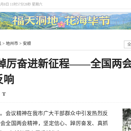
8月8日 11时57分29秒 星期六
讯
>
地州市
>
安顺
 踔厉奋进新征程——全国两
反响
。会议精神在我市广大干部群众中引发热烈反
领会全国两会精神，坚定信心、踔厉奋发、真抓