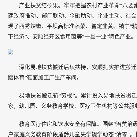
产业扶贫结硕果。牢牢把握农村产业革命“八要素
建政府推动、部门联动、金融助动、企业主动、社会
现了西秀辣椒、平坝高标准蔬菜、普定韭黄、镇宁“精品
下经济”、安顺经开区食用菌等“一县一业”特色产业。
深化易地扶贫搬迁后续扶持，安顺扎实推进搬迁
踏体育”鞋面加工厂生产车间。
易地扶贫搬迁斩“穷根”。累计投入易地扶贫搬迁项
家，幼儿园、义务教育学校、医疗卫生机构等公共服
教育医疗住房和饮水安全有保障。围绕“治贫治愚
户家庭义务教育阶段适龄儿童失学辍学动态“清零”。持