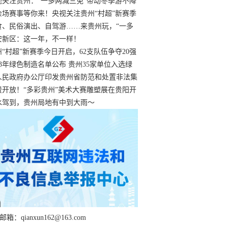
过
视关注贵州：“一多两减三免”带动冬季游不降
余场赛事等你来！央视关注贵州“村超”新赛季
“打响”
食、民俗演出、自驾游……来贵州玩，“一多
减三免”！
安新区：这一年，不一样！
州“村超”新赛季今日开启，62支队伍争夺20强
额
23年绿色制造名单公布 贵州35家单位入选绿
工厂
人民政府办公厅印发贵州省防范和处置非法集
工作实施细则
费开放！“多彩贵州”美术大赛雕塑展在贵阳开
持续至1月19日
水驾到，贵州局地有中到大雨～
箱：qianxun162@163.com