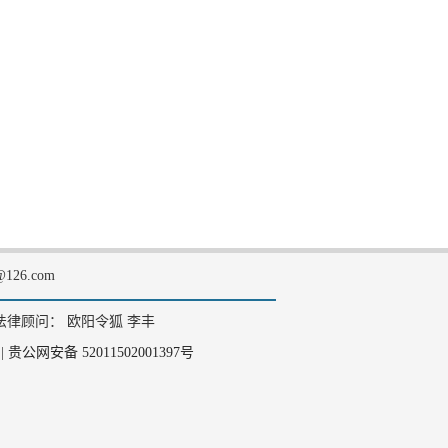
126.com
法律顾问： 欧阳令狐 李丰
|
贵公网安备 52011502001397号