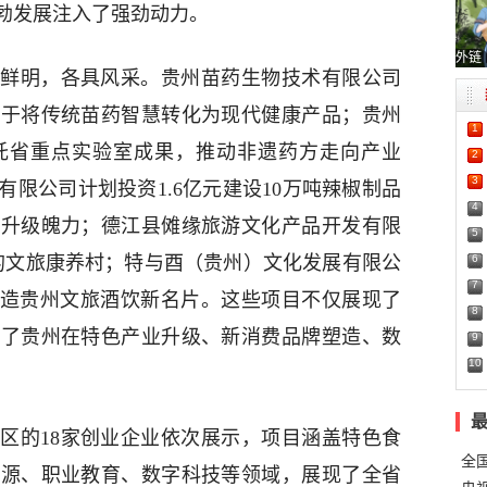
勃发展注入了强劲动力。
外链
鲜明，各具风采。贵州苗药生物技术有限公司
力于将传统苗药智慧转化为现代健康产品；贵州
1
托省重点实验室成果，推动非遗药方走向产业
2
3
限公司计划投资1.6亿元建设10万吨辣椒制品
4
的升级魄力；德江县傩缘旅游文化产品开发有限
5
6
”的文旅康养村；特与酉（贵州）文化发展有限公
7
打造贵州文旅酒饮新名片。这些项目不仅展现了
8
映了贵州在特色产业升级、新消费品牌塑造、数
9
10
区的18家创业企业依次展示，项目涵盖特色食
全
能源、职业教育、数字科技等领域，展现了全省