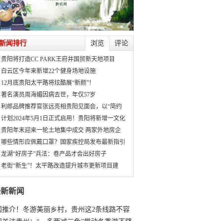
新闻排行
浏览
评论
贵阳将打造CC PARK王府井国贸新天地项目
白云区今年来新增22个健身场地设施
12月底贵阳太平路将炫酷展“新颜”！
著名演员周海媚因病去世，年仅57岁
利郎品牌推荐官张远亮相贵阳见面会，以“简约
计划2024年5月1日正式启用！贵阳将新增一文化
贵阳年末迎来一轮土地集中成交 两家外地房企
哪些情形应佩戴口罩？国家疾控局发布最新指引
龙湖“好房子”兵法：卷产品才会出好房子
老街“新生”！太平路改造提升城市更新项目建
最新新闻
国推介！冬游美丽乡村，贵州这2条线路不容