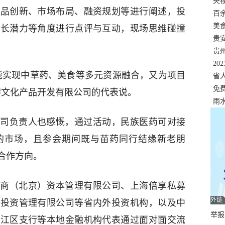
错
央
产品创新、市场布局、融资规划等进行阐述，投
温
百
正式
美
成长潜力等角度进行点评与互动，现场思维碰撞
两
贵
贵
名
20
能实现中草药、美食等多元资源融合，又为项目
色
省
资
免
游文化产品开发有限公司的代表说。
展，
雨
司负责人也感慨，通过活动，民族医药可对接
的市场，且参会期间既与苗药同行结缘新老朋
合作方向。
商（北京）资本管理有限公司、上海倍享私募
外链
成投资管理有限公司等省内外投资机构，以及中
举报邮
碧江区支行等本地金融机构代表通过面对面交流