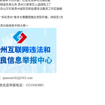
”新赛季今日开启，62支队伍争夺20强名额
绿色制造名单公布 贵州35家单位入选绿色工厂
府办公厅印发贵州省防范和处置非法集资工作实施细
“多彩贵州”美术大赛雕塑展在贵阳开展，持续至1月
，贵州局地有中到大雨～
ianxun162@163.com
信息举报电话：15519583885