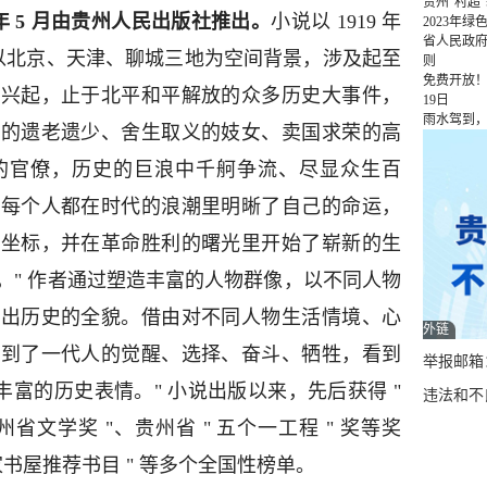
贵州“村超
 年 5 月由贵州人民出版社推出。
小说以 1919 年
2023年
省人民政
景，以北京、天津、聊城三地为空间背景，涉及起至
则
免费开放！
动兴起，止于北平和平解放的众多历史大事件，
19日
雨水驾到
化的遗老遗少、舍生取义的妓女、卖国求荣的高
的官僚，历史的巨浪中千舸争流、尽显众生百
，每个人都在时代的浪潮里明晰了自己的命运，
的坐标，并在革命胜利的曙光里开始了崭新的生
，" 作者通过塑造丰富的人物群像，以不同人物
射出历史的全貌。借由对不同人物生活情境、心
外链
看到了一代人的觉醒、选择、奋斗、牺牲，看到
举报邮箱：q
丰富的历史表情。" 小说出版以来，先后获得 "
违法和不良
州省文学奖 "、贵州省 " 五个一工程 " 奖等奖
农家书屋推荐书目 " 等多个全国性榜单。