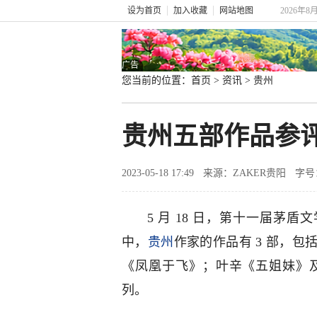
设为首页
加入收藏
网站地图
2026年8
广告
您当前的位置：
首页
>
资讯
>
贵州
贵州五部作品参
2023-05-18 17:49
来源：ZAKER贵阳
字号
5 月 18 日，第十一届茅
中，
贵州
作家的作品有 3 部，
《凤凰于飞》；叶辛《五姐妹》及
列。