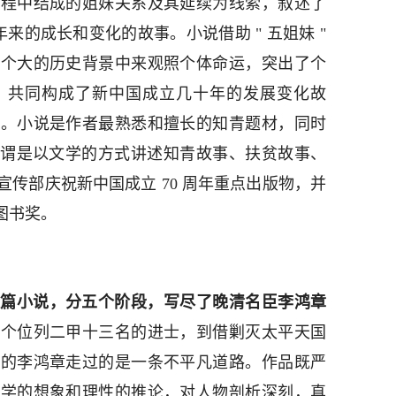
过程中结成的姐妹关系及其延续为线索，叙述了
年来的成长和变化的故事。小说借助 " 五姐妹 "
一个大的历史背景中来观照个体命运，突出了个
，共同构成了新中国成立几十年的发展变化故
影。小说是作者最熟悉和擅长的知青题材，同时
事，可谓是以文学的方式讲述知青故事、扶贫故事、
传部庆祝新中国成立 70 周年重点出版物，并
 图书奖。
篇小说，分五个阶段，写尽了晚清名臣李鸿章
一个位列二甲十三名的进士，到借剿灭太平天国
上的李鸿章走过的是一条不平凡道路。作品既严
文学的想象和理性的推论，对人物剖析深刻，真