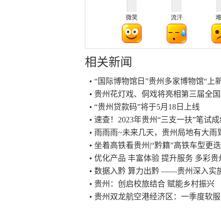
微笑
流汗
相关新闻
• “国际博物馆日”贵州多家博物馆“上新
• 贵州花灯戏、侗戏将亮相第三届全
• “贵州贷款码”将于5月18日上线
• 速查！2023年贵州“三支一扶”笔试
• 雨雨雨~未来几天，贵州局地有大雨
• 坐着高铁看贵州|“黔籍”高铁车型更
• 优化产品 丰富体验 提升服务 多
• 数据入黔 算力出黔 ——贵州深入实
• 贵州：创启校旅结合 赋能乡村振兴
• 贵州双龙航空港经济区：一季度软服