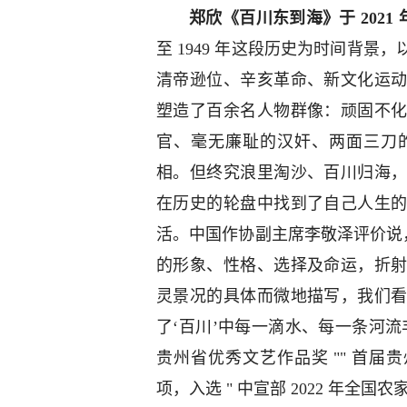
郑欣《百川东到海》于 2021
至 1949 年这段历史为时间背
清帝逊位、辛亥革命、新文化运
塑造了百余名人物群像：顽固不
官、毫无廉耻的汉奸、两面三刀
相。但终究浪里淘沙、百川归海
在历史的轮盘中找到了自己人生
活。中国作协副主席李敬泽评价说
的形象、性格、选择及命运，折
灵景况的具体而微地描写，我们
了‘百川’中每一滴水、每一条河流
贵州省优秀文艺作品奖 "" 首届贵
项，入选 " 中宣部 2022 年全国