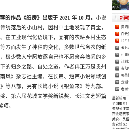
外链
作品《纸房》出版于 2021 年 10 月。
小说
新闻
1
座传统落后的小山村。因村中土地发现了黄金，
贵阳
2
白云
驻。在工业现代化语境下，固有的农耕乡村生态
3
12
念等方面发生了种种的变化，多数世代务农的纸
4
著名
5
利郎
变，极少数人宁愿放逐自己也不愿舍弃熟悉的乡
6
计划
潮下的归乡之路、自处之道。作者冉正万是贵州
7
贵阳
8
哪些
现任《南风》杂志社主编，在长篇、短篇小说领域创
9
龙湖
活》等八部，另有长篇小说《银鱼来》等九部。
10
老街
等奖、第六届花城文学奖新锐奖、长江文艺短篇
最新新闻
全国推介！
奖项。
央视关注贵
百余场赛事
美食、民俗
贵安新区