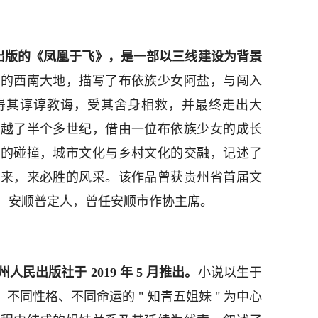
5 月出版的《凤凰于飞》，是一部以三线建设为背景
深的西南大地，描写了布依族少女阿盐，与闯入
得其谆谆教诲，受其舍身相救，并最终走出大
跨越了半个多世纪，借由一位布依族少女的成长
化的碰撞，城市文化与乡村文化的交融，记述了
必来，来必胜的风采。该作品曾获贵州省首届文
，安顺普定人，曾任安顺市作协主席。
民出版社于 2019 年 5 月推出。
小说以生于
氏、不同性格、不同命运的 " 知青五姐妹 " 为中心