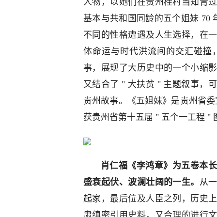
人物，以她们在贵州桂村当知青
基本与共和国同龄的五个姐妹 70 
不同的性格遭遇及人生选择，在
体命运与时代洪流间的交汇碰撞
事，展现了大历史中的一个小缩
又结合了 " 大扶贫 " 主题叙
贵州故事。《五姐妹》是贵州省委宣
获贵州省第十五届 " 五个一工程 "
肖仁福《李鸿章》为五卷本长
盛衰起伏、波澜壮阔的一生。
从
起家，最后位及人臣之列，历史
肃缜密引用史料，又合理的进行