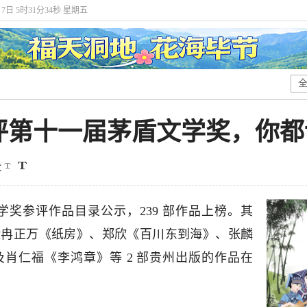
月7日 5时31分35秒 星期五
评第十一届茅盾文学奖，你都
：
盾文学奖参评作品目录公示，239 部作品上榜。其
包括冉正万《纸房》、郑欣《百川东到海》、张麟
肖仁福《李鸿章》等 2 部贵州出版的作品在