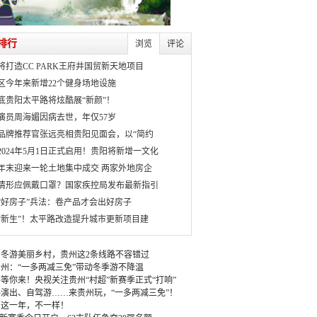
排行
浏览
评论
将打造CC PARK王府井国贸新天地项目
区今年来新增22个健身场地设施
月底贵阳太平路将炫酷展“新颜”！
演员周海媚因病去世，年仅57岁
品牌推荐官张远亮相贵阳见面会，以“简约
2024年5月1日正式启用！贵阳将新增一文化
年末迎来一轮土地集中成交 两家外地房企
情形应佩戴口罩？国家疾控局发布最新指引
“好房子”兵法：卷产品才会出好房子
“新生”！太平路改造提升城市更新项目建
冬游美丽乡村，贵州这2条线路不容错过
州：“一多两减三免”带动冬季游不降温
等你来！央视关注贵州“村超”新赛季正式“打响”
演出、自驾游……来贵州玩，“一多两减三免”！
：这一年，不一样！