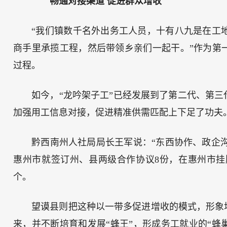
畅通对接渠道 促进群众增收
“我们镇数千名外出务工人员，十有八九是在工
商手里承揽工程，然后带领乡亲们一起干。”作为第
过程。
如今，“龙吟架子工”已经发展到了第二代、第三
加强用工信息对接，促进精准供需匹配上下足了功夫
黔西南州人社局局长王军说：“东西协作、政企沟
惠州市就签订州、县两级合作协议8份，在惠州市挂
个。
望谟县则把这种以一带多促进增收的模式，形象
来，并不断培育和发展“蜂王”，形成务工就业的“蜂