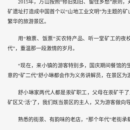
2015年，万山按照“修旧如旧、留住乡愁”原
矿遗址打造成中国首个以“山地工业文明”为主题的
繁华的旅游景区。
用“粮票、饭票”买农特产品、听一堂矿工的夜
代”，重温那一段激情的岁月。
“现在，来小镇的游客特别多，国庆期间餐馆的生
意的“矿二代”舒小琳都会作为义务讲解员，在景区为
舒小琳家两代人都是汞矿职工，父母在汞矿干了
矿区又‘活’了，我们既当景区的主人，又为游客做向
熟悉的街景、有韵味的老店，“那个年代”老街承