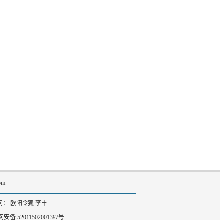
om
： 欧阳令狐 李丰
安备 52011502001397号