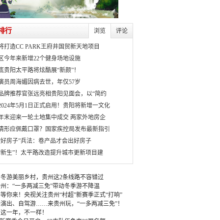
排行
浏览
评论
将打造CC PARK王府井国贸新天地项目
区今年来新增22个健身场地设施
月底贵阳太平路将炫酷展“新颜”！
演员周海媚因病去世，年仅57岁
品牌推荐官张远亮相贵阳见面会，以“简约
2024年5月1日正式启用！贵阳将新增一文化
年末迎来一轮土地集中成交 两家外地房企
情形应佩戴口罩？国家疾控局发布最新指引
“好房子”兵法：卷产品才会出好房子
“新生”！太平路改造提升城市更新项目建
冬游美丽乡村，贵州这2条线路不容错过
州：“一多两减三免”带动冬季游不降温
等你来！央视关注贵州“村超”新赛季正式“打响”
演出、自驾游……来贵州玩，“一多两减三免”！
：这一年，不一样！