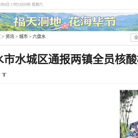
8月8日 17时18分9秒 星期六
页
>
资讯
>
城市
>
六盘水
水市水城区通报两镇全员核酸