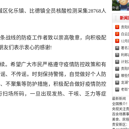
外链
水城区化乐镇、比德镇全员核酸检测采集28768人
新闻
1
贵阳
2
白云
各条战线的防疫工作者致以崇高敬意，向积极配
3
12
朋友们表示衷心的感谢!
4
著名
5
利郎
6
计划
继续。希望广大市民严格遵守疫情防控政策和有
7
贵阳
信谣、不传谣。时刻保持警惕，自觉做好个人防
8
哪些
9
龙湖
风、不聚集等防护措施，积极配合做好疫情防控
10
老街
行扫场所码，一旦出现发热、干咳、乏力等症
最新新闻
全国推介！
央视关注贵
百余场赛事
美食、民俗
贵安新区