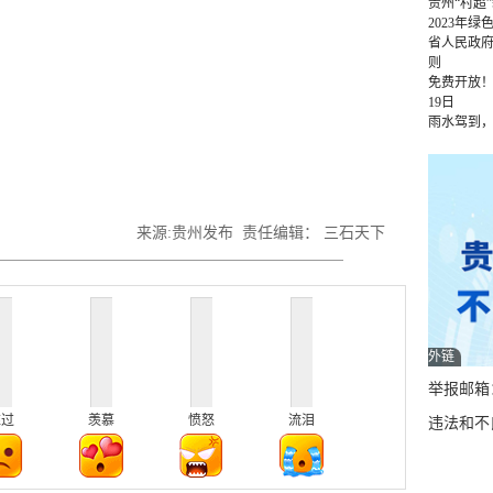
贵州“村超
2023年
省人民政
则
免费开放！
19日
雨水驾到
来源:贵州发布 责任编辑： 三石天下
外链
举报邮箱：q
难过
羡慕
愤怒
流泪
违法和不良