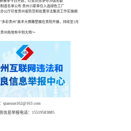
”新赛季今日开启，62支队伍争夺20强名额
绿色制造名单公布 贵州35家单位入选绿色工厂
府办公厅印发贵州省防范和处置非法集资工作实施细
“多彩贵州”美术大赛雕塑展在贵阳开展，持续至1月
，贵州局地有中到大雨～
ianxun162@163.com
信息举报电话：15519583885