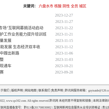
关键词：
六盘水市
核酸
阴性
全员
城区
2023-12-27
2023-11-27
贵州专场”互联网募捐活动启动
2023-11-22
爱保护工作业务能力提升培训班
2023-11-21
质量发展
2023-11-15
鱼助发展 生态经济双丰收
2023-11-12
设中蹚出新路
2023-11-06
调整
2023-11-03
实现通车
2023-10-21
开赛
2023-09-28
关于我们
|
版权声明
|
网站地图
|
联系我们
|
免责声明
|
黔讯网服务邮箱：gzyisaide@126.c
2-2022, www.qx162.com. All rights reserved.黔讯网 未经同意不得复制和镜像 |
本网法律顾问
联网直播备案号：黔ILS备201708030002 |
互联网新闻信息服务从业培训资格证
|
贵公网