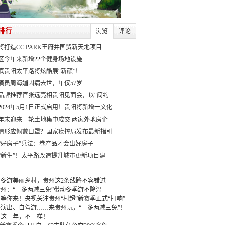
排行
浏览
评论
将打造CC PARK王府井国贸新天地项目
区今年来新增22个健身场地设施
月底贵阳太平路将炫酷展“新颜”！
演员周海媚因病去世，年仅57岁
品牌推荐官张远亮相贵阳见面会，以“简约
2024年5月1日正式启用！贵阳将新增一文化
年末迎来一轮土地集中成交 两家外地房企
情形应佩戴口罩？国家疾控局发布最新指引
“好房子”兵法：卷产品才会出好房子
“新生”！太平路改造提升城市更新项目建
冬游美丽乡村，贵州这2条线路不容错过
州：“一多两减三免”带动冬季游不降温
等你来！央视关注贵州“村超”新赛季正式“打响”
演出、自驾游……来贵州玩，“一多两减三免”！
：这一年，不一样！