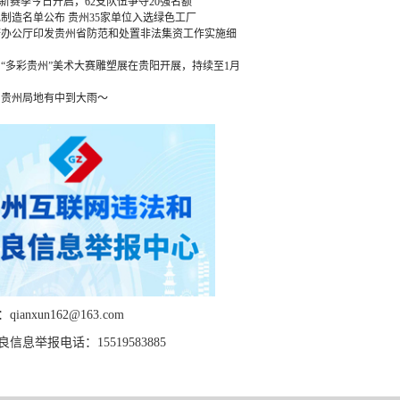
”新赛季今日开启，62支队伍争夺20强名额
绿色制造名单公布 贵州35家单位入选绿色工厂
府办公厅印发贵州省防范和处置非法集资工作实施细
“多彩贵州”美术大赛雕塑展在贵阳开展，持续至1月
，贵州局地有中到大雨～
ianxun162@163.com
信息举报电话：15519583885