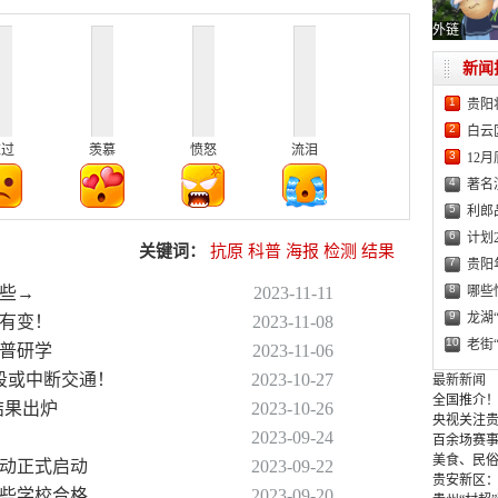
外链
新闻
1
贵阳
2
白云
难过
羡慕
愤怒
流泪
3
12
4
著名
5
利郎
6
计划
关键词：
抗原
科普
海报
检测
结果
7
贵阳
8
哪些
这些→
2023-11-11
9
龙湖
况有变！
2023-11-08
10
老街
科普研学
2023-11-06
段或中断交通！
2023-10-27
最新新闻
全国推介！
签结果出炉
2023-10-26
央视关注贵
2023-09-24
百余场赛事
美食、民俗
活动正式启动
2023-09-22
贵安新区
这些学校合格
2023-09-20