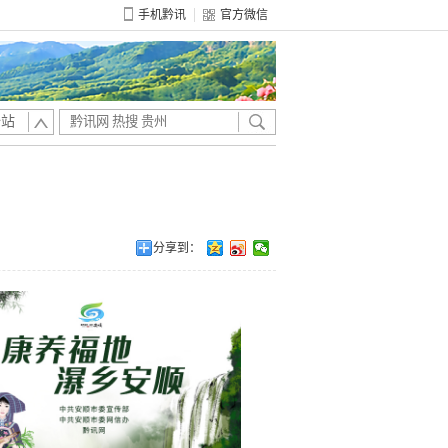
手机黔讯
官方微信
全站
分享到：