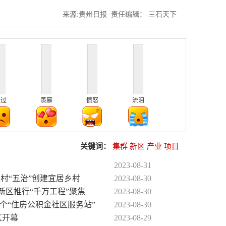
来源:贵州日报 责任编辑： 三石天下
难过
羡慕
愤怒
流泪
关键词：
集群
新区
产业
项目
2023-08-31
农村“五治”创建宜居乡村
2023-08-30
安新区推行“千万工程”聚焦
2023-08-30
2个“住房公积金社区服务站”
2023-08-30
区开幕
2023-08-29