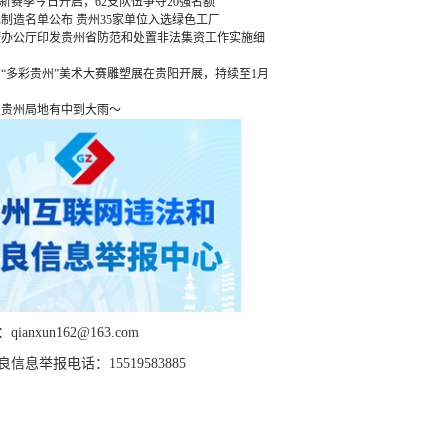
”新赛季今日开启，62支队伍争夺20强名额
绿色制造名单公布 贵州35家单位入选绿色工厂
府办公厅印发贵州省防范和处置非法集资工作实施细
“多彩贵州”美术大赛雕塑展在贵阳开展，持续至1月
，贵州局地有中到大雨～
ianxun162@163.com
信息举报电话：15519583885