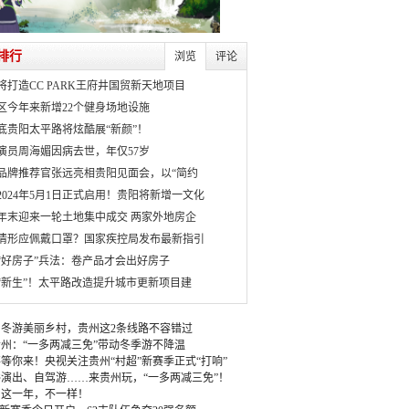
排行
浏览
评论
将打造CC PARK王府井国贸新天地项目
区今年来新增22个健身场地设施
月底贵阳太平路将炫酷展“新颜”！
演员周海媚因病去世，年仅57岁
品牌推荐官张远亮相贵阳见面会，以“简约
2024年5月1日正式启用！贵阳将新增一文化
年末迎来一轮土地集中成交 两家外地房企
情形应佩戴口罩？国家疾控局发布最新指引
“好房子”兵法：卷产品才会出好房子
“新生”！太平路改造提升城市更新项目建
冬游美丽乡村，贵州这2条线路不容错过
州：“一多两减三免”带动冬季游不降温
等你来！央视关注贵州“村超”新赛季正式“打响”
演出、自驾游……来贵州玩，“一多两减三免”！
：这一年，不一样！