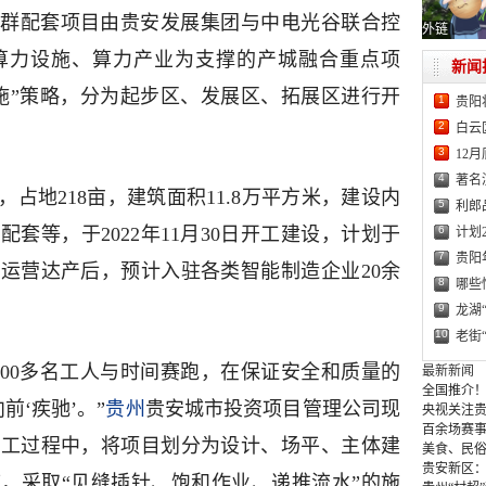
群配套项目由贵安发展集团与中电光谷联合控
外链
算力设施、算力产业为支撑的产城融合重点项
新闻
施”策略，分为起步区、发展区、拓展区进行开
1
贵阳
2
白云
3
12
4
著名
占地218亩，建筑面积11.8万平方米，建设内
5
利郎
6
套等，于2022年11月30日开工建设，计划于
计划
7
贵阳
成运营达产后，预计入驻各类智能制造企业20余
8
哪些
9
龙湖
10
老街
500多名工人与时间赛跑，在保证安全和质量的
最新新闻
全国推介！
‘疾驰’。”
贵州
贵安城市投资项目管理公司现
央视关注贵
百余场赛事
施工过程中，将项目划分为设计、场平、主体建
美食、民俗
贵安新区
，采取“见缝插针、饱和作业、递推流水”的施