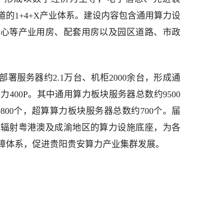
的1+4+X产业体系。建设内容包含通用算力设
中心等产业用房、配套用房以及园区道路、市政
署服务器约2.1万台、机柜2000余台，形成通
算力400P。其中通用算力板块服务器总数约9500
800个，超算算力板块服务器总数约700个。届
、辐射粤港澳及成渝地区的算力设施底座，为各
障体系，促进贵阳贵安算力产业集群发展。