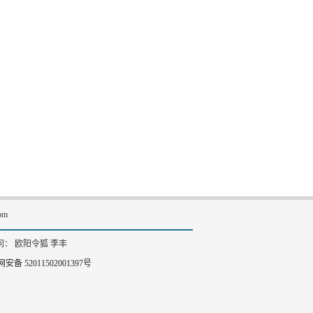
om
： 欧阳令狐 李丰
安备 52011502001397号