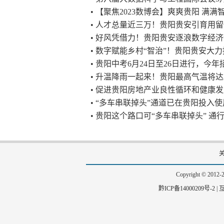
• 【聚焦2023数博会】爽爽贵阳 满满
• 人才总量近三万！贵阳贵安引育用
• 好风凭借力！贵阳贵安逐浪数字经
• 数字赋能乡村“智治”！贵阳贵安大
• 贵阳中考6月24日至26日进行，今
• 升温降雨一起来！贵阳最高气温将达3
• 促进贵阳房地产业良性循环和健康
• “多车串联掉头”通道已在贵阳投入
• 贵阳这个路口可“多车串联掉头” 通
Copyright © 201
黔ICP备14000209号-2
|
互