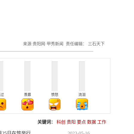
来源:贵阳网·甲秀新闻 责任编辑： 三石天下
难过
羡慕
愤怒
流泪
关键词：
科创
贵阳
要点
数据
工作
月25日在筑举行
2023-05-16