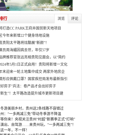
排行
浏览
评论
将打造CC PARK王府井国贸新天地项目
区今年来新增22个健身场地设施
月底贵阳太平路将炫酷展“新颜”！
演员周海媚因病去世，年仅57岁
品牌推荐官张远亮相贵阳见面会，以“简约
2024年5月1日正式启用！贵阳将新增一文化
年末迎来一轮土地集中成交 两家外地房企
情形应佩戴口罩？国家疾控局发布最新指引
“好房子”兵法：卷产品才会出好房子
“新生”！太平路改造提升城市更新项目建
冬游美丽乡村，贵州这2条线路不容错过
州：“一多两减三免”带动冬季游不降温
等你来！央视关注贵州“村超”新赛季正式“打响”
演出、自驾游……来贵州玩，“一多两减三免”！
：这一年，不一样！