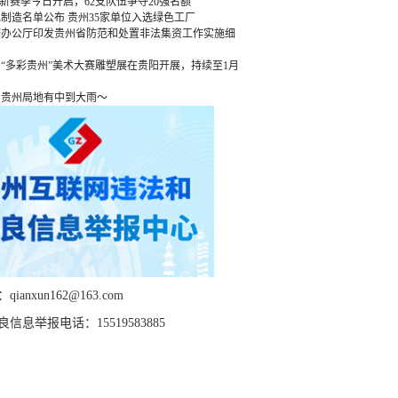
”新赛季今日开启，62支队伍争夺20强名额
绿色制造名单公布 贵州35家单位入选绿色工厂
府办公厅印发贵州省防范和处置非法集资工作实施细
“多彩贵州”美术大赛雕塑展在贵阳开展，持续至1月
，贵州局地有中到大雨～
ianxun162@163.com
信息举报电话：15519583885