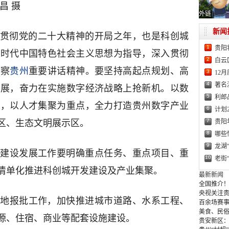
昌 摄
外链
新闻
全面贯彻党的二十大精神的开局之年，也是科创城
1
贵阳
新时代中国特色社会主义思想为指导，深入贯彻
2
白云
视察
贵州
重要讲话精神。要坚持高起点规划、高
3
12
4
著名
发展，奋力在实施数字经济战略上抢新机。以数
5
利郎
撑，以人才集聚为重点，全力打造贵州数字产业
6
计划
7
贵阳
区、生态文明展示区。
8
哪些
9
龙湖
建设发展工作要明确重点任务、重点项目、重
10
老街
清单化推进科创城开发建设及产业集聚。
最新新闻
全国推介！
央视关注贵
地报批工作，加快推进城市道路、水系工程、
百余场赛事
美食、民俗
源、住宿、商业等配套设施建设。
贵安新区