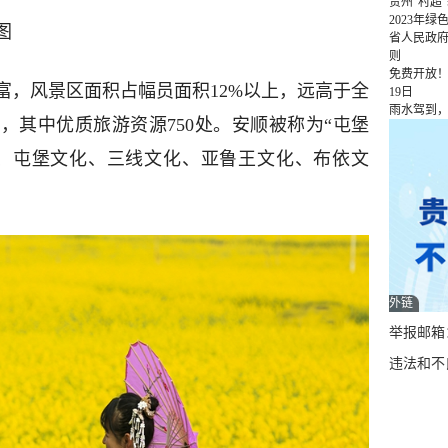
贵州“村超
2023年
图
省人民政
则
免费开放！
富，风景区面积占幅员面积12%以上，远高于全
19日
雨水驾到
处，其中优质旅游资源750处。安顺被称为“屯堡
化、屯堡文化、三线文化、亚鲁王文化、布依文
外链
举报邮箱：q
违法和不良