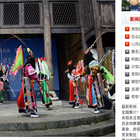
外链
新闻
1
贵阳
2
白云
3
12
4
著名
5
利郎
6
计划
7
贵阳
8
哪些
9
龙湖
10
老街
最新新闻
全国推介！
央视关注贵
百余场赛事
美食、民俗
贵安新区