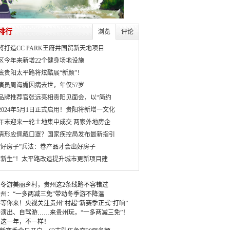
排行
浏览
评论
将打造CC PARK王府井国贸新天地项目
区今年来新增22个健身场地设施
月底贵阳太平路将炫酷展“新颜”！
演员周海媚因病去世，年仅57岁
品牌推荐官张远亮相贵阳见面会，以“简约
2024年5月1日正式启用！贵阳将新增一文化
年末迎来一轮土地集中成交 两家外地房企
情形应佩戴口罩？国家疾控局发布最新指引
“好房子”兵法：卷产品才会出好房子
“新生”！太平路改造提升城市更新项目建
冬游美丽乡村，贵州这2条线路不容错过
州：“一多两减三免”带动冬季游不降温
等你来！央视关注贵州“村超”新赛季正式“打响”
演出、自驾游……来贵州玩，“一多两减三免”！
：这一年，不一样！