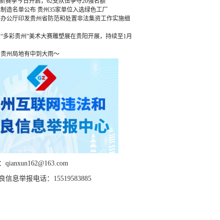
”新赛季今日开启，62支队伍争夺20强名额
绿色制造名单公布 贵州35家单位入选绿色工厂
府办公厅印发贵州省防范和处置非法集资工作实施细
“多彩贵州”美术大赛雕塑展在贵阳开展，持续至1月
，贵州局地有中到大雨～
ianxun162@163.com
信息举报电话：15519583885