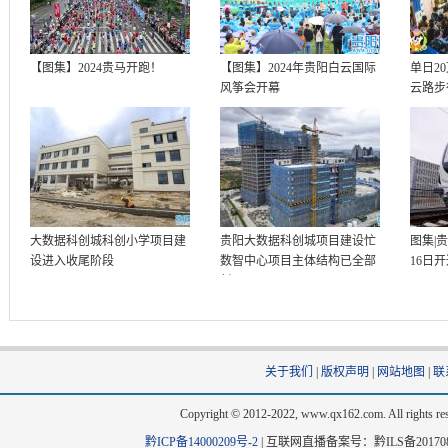
【图集】2024贵马开跑！
【图集】2024年贵阳白云国际
单日2
风筝会开幕
云路步
大数据科创城科创小学项目建
贵阳大数据科创城项目建设忙
图集|
设进入收尾阶段
数智中心项目主体结构已全部
16日
封顶
关于我们
|
版权声明
|
网站地图
|
联
Copyright © 2012-2022, www.qx162.com. All 
黔ICP备14000209号-2
|
互联网直播备案号：黔ILS备20170803