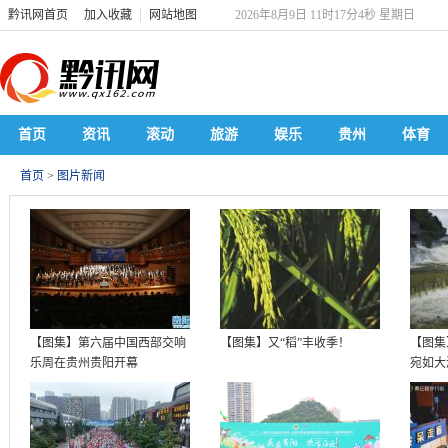
黔讯网首页
加入收藏
网站地图
2026年8月9日 11时17分4秒 星期日
首页
资讯
滚动
旅游
娱乐
贵州
体育
首页
>
图片新闻
【图集】第六届中国西部交响
【图集】又“稻”丰收季！
【图集
乐周在贵州贵阳开幕
宛如大