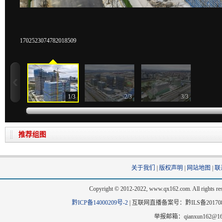
1702523074782018509
1
/
3
2
/
3
3
/
3
推荐组图
关于我们
|
版权声明
|
网站地图
|
联
Copyright © 2012-2022, www.qx162.com. All 
黔ICP备14000209号-2
|
互联网直播备案号：黔ILS备20170803
举报邮箱：qianxun162@163