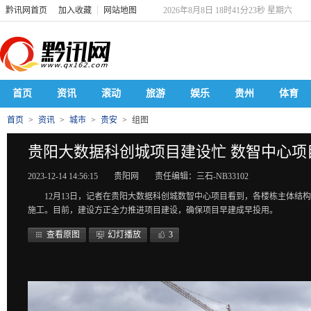
黔讯网首页
加入收藏
网站地图
2026年8月8日 18时41分23秒 星期六
首页
资讯
滚动
旅游
娱乐
贵州
体育
首页
>
资讯
>
城市
>
贵安
>
组图
贵阳大数据科创城项目建设忙 数智中心项
2023-12-14 14:56:15
贵阳网
责任编辑：三石-NB33102
12月13日，记者在贵阳大数据科创城数智中心项目看到，各楼栋主体
施工。目前，建设方正全力推进项目建设，确保项目早建成早投用。
查看原图
幻灯播放
3